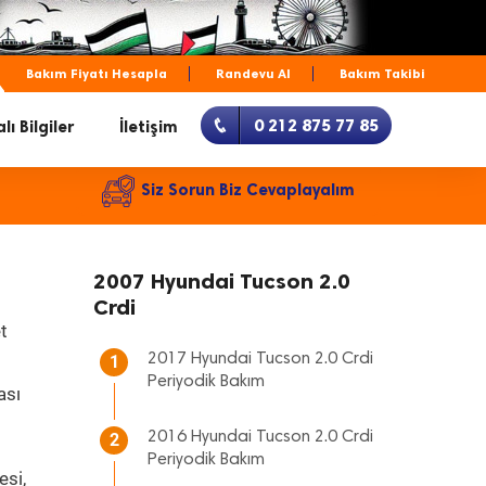
Bakım Fiyatı Hesapla
Randevu Al
Bakım Takibi
0 212 875 77 85
lı Bilgiler
İletişim
Siz Sorun Biz Cevaplayalım
2007 Hyundai Tucson 2.0
Crdi
t
2017 Hyundai Tucson 2.0 Crdi
1
Periyodik Bakım
ası
2016 Hyundai Tucson 2.0 Crdi
2
Periyodik Bakım
esi,