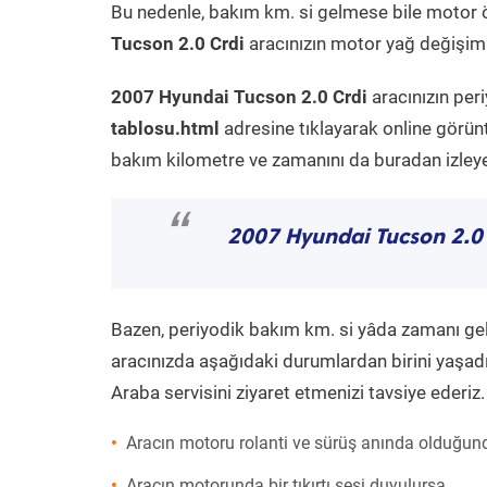
Bu nedenle, bakım km. si gelmese bile motor 
Tucson 2.0 Crdi
aracınızın motor yağ değişimi 
2007 Hyundai Tucson 2.0 Crdi
aracınızın per
tablosu.html
adresine tıklayarak online görün
bakım kilometre ve zamanını da buradan izleyeb
“
2007 Hyundai Tucson 2.0
Bazen, periyodik bakım km. si yâda zamanı gelme
aracınızda aşağıdaki durumlardan birini yaşadı
Araba servisini ziyaret etmenizi tavsiye ederiz.
Aracın motoru rolanti ve sürüş anında olduğund
Aracın motorunda bir tıkırtı sesi duyulursa