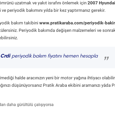
ömrünü uzatmak ve yakıt israfını önlemek için
2007 Hyunda
ve periyodik bakımını yılda bir kez yaptırmanız gerekir.
iyodik bakım takibini
www.pratikaraba.com/periyodik-baki
tülersiniz. Periyodik bakımda değişen malzemeleri ve sonrak
ilirsiniz.
 Crdi
periyodik bakım fiyatını hemen hesapla
”
diği halde aracınızın yeni bir motor yağına ihtiyacı olabilir
ğınızı düşünüyorsanız Pratik Araba ekibini aramanızı yâda P
an daha gürültülü çalışıyorsa