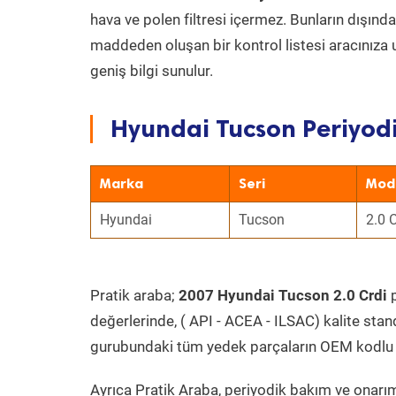
hava ve polen filtresi içermez. Bunların dışınd
maddeden oluşan bir kontrol listesi aracınıza 
geniş bilgi sunulur.
Hyundai Tucson Periyodi
Marka
Seri
Mod
Hyundai
Tucson
2.0 C
Pratik araba;
2007 Hyundai Tucson 2.0 Crdi
p
değerlerinde, ( API - ACEA - ILSAC) kalite stan
gurubundaki tüm yedek parçaların OEM kodlu 
Ayrıca Pratik Araba, periyodik bakım ve onarım