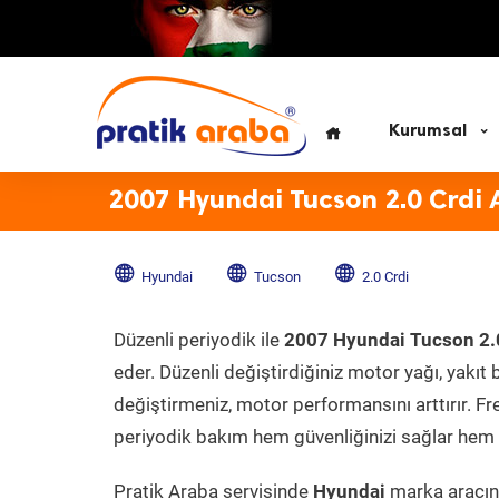
Kurumsal
2007 Hyundai Tucson 2.0 Crdi 
Hyundai
Tucson
2.0 Crdi
Düzenli periyodik ile
2007 Hyundai Tucson 2.
eder. Düzenli değiştirdiğiniz motor yağı, yakıt b
değiştirmeniz, motor performansını arttırır. Fr
periyodik bakım hem güvenliğinizi sağlar hem d
Pratik Araba servisinde
Hyundai
marka aracını