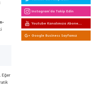
i
Instagram'da Takip Edin
m-
Youtube Kanalımıza Abone
Olun
i
Google Business Sayfamız
. Eğer
ratik