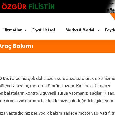
ÖZGÜR
FİLİSTİN
Hizmetler
Fiyat Listesi
Marka & Model
Fayda
Araç Bakımı
0 Crdi
aracınız çok daha uzun süre arızasız olarak size hizme
ütçenizi azaltır, motorun ömrünü uzatır. Kirli hava filtrenizi
en balataların kontrolü güvenli sürüş yapmanızı sağlar. Kısac
e aracınızın durumu hakkında size çok değerli bilgiler verir.
za yaptırdığınız periyodik bakım sadece motor yağ, yağ filtr