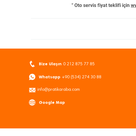
" Oto servis fiyat teklifi için
ww
Bize Ulaşın
0 212 875 77 85
Whatsapp
+90 (534) 274 30 88
info@pratikaraba.com
Google Map