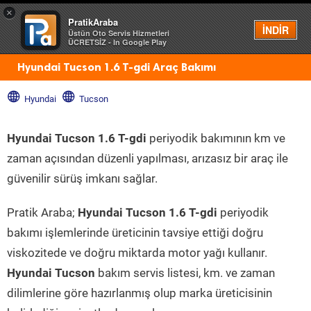
×
PratikAraba
Menü
İNDİR
Üstün Oto Servis Hizmetleri
ÜCRETSİZ - In Google Play
Hyundai Tucson 1.6 T-gdi Araç Bakımı
Hyundai
Tucson
Hyundai Tucson 1.6 T-gdi
periyodik bakımının km ve
zaman açısından düzenli yapılması, arızasız bir araç ile
güvenilir sürüş imkanı sağlar.
Pratik Araba;
Hyundai Tucson 1.6 T-gdi
periyodik
bakımı işlemlerinde üreticinin tavsiye ettiği doğru
viskozitede ve doğru miktarda motor yağı kullanır.
Hyundai Tucson
bakım servis listesi, km. ve zaman
dilimlerine göre hazırlanmış olup marka üreticisinin