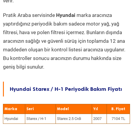
verir.
Pratik Araba servisinde
Hyundai
marka aracınıza
yaptırdığınız periyodik bakım sadece motor yağ, yağ
filtresi, hava ve polen filtresi içermez. Bunların dışında
aracınızın sağlığı ve güvenli sürüş için toplamda 12 ana
maddeden oluşan bir kontrol listesi aracınıza uygulanır.
Bu kontroller sonucu aracınızın durumu hakkında size
geniş bilgi sunulur.
Hyundai Starex / H-1 Periyodik Bakım Fiyatı
Marka
Seri
Model
Yıl
Hyundai
Starex / H-1
Starex 2.5 Crdi
2007
7104 TL