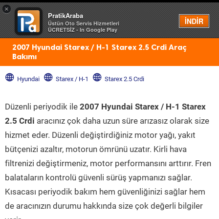
×
PratikAraba
Menü
İNDİR
Üstün Oto Servis Hizmetleri
ÜCRETSİZ - In Google Play
2007 Hyundai Starex / H-1 Starex 2.5 Crdi Araç
Bakımı
Hyundai
Starex / H-1
Starex 2.5 Crdi
Düzenli periyodik ile
2007 Hyundai Starex / H-1 Starex
2.5 Crdi
aracınız çok daha uzun süre arızasız olarak size
hizmet eder. Düzenli değiştirdiğiniz motor yağı, yakıt
bütçenizi azaltır, motorun ömrünü uzatır. Kirli hava
filtrenizi değiştirmeniz, motor performansını arttırır. Fren
balataların kontrolü güvenli sürüş yapmanızı sağlar.
Kısacası periyodik bakım hem güvenliğinizi sağlar hem
de aracınızın durumu hakkında size çok değerli bilgiler