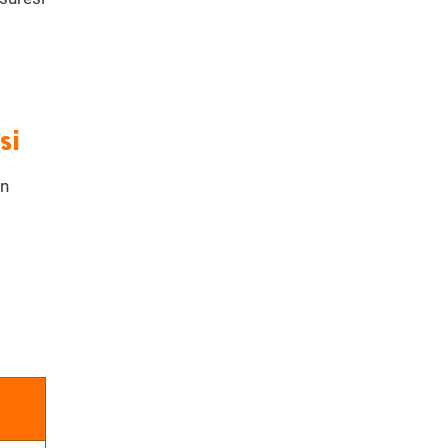
si
en