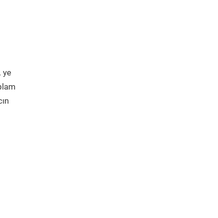
 ye
oplam
cın