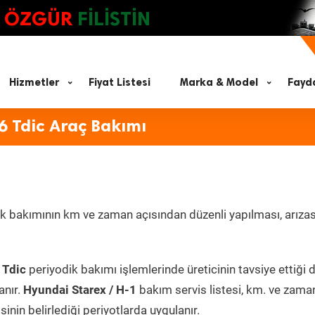
ÖZGÜR
FİLİSTİN
Hizmetler
Fiyat Listesi
Marka & Model
Fayda
6 Tdic Araç Bakımı
k bakımının km ve zaman açısından düzenli yapılması, arızas
 Tdic
periyodik bakımı işlemlerinde üreticinin tavsiye ettiği 
anır.
Hyundai Starex / H-1
bakım servis listesi, km. ve zama
inin belirlediği periyotlarda uygulanır.