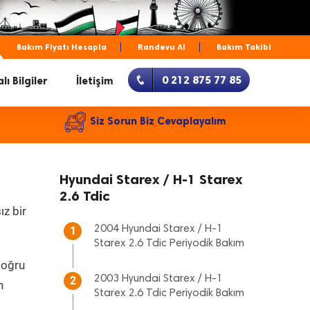
Bakım Fiyatı Hesapla
Randevu Al
Bakım Takibi
0 212 875 77 85
lı Bilgiler
İletişim
Siz Sorun Biz Cevaplayalım
Hyundai Starex / H-1 Starex
2.6 Tdic
ız bir
2004 Hyundai Starex / H-1
1
Starex 2.6 Tdic Periyodik Bakım
doğru
2003 Hyundai Starex / H-1
2
n
Starex 2.6 Tdic Periyodik Bakım