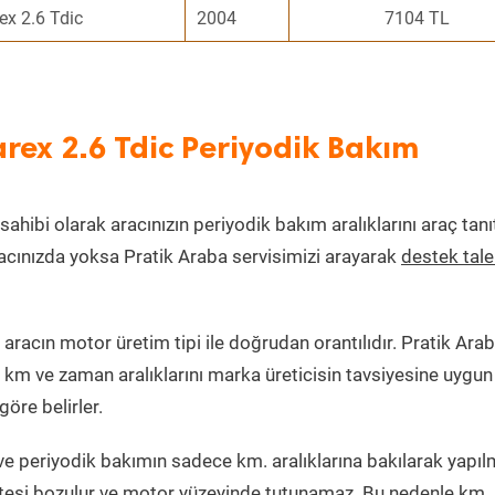
ex 2.6 Tdic
2004
7104 TL
arex 2.6 Tdic Periyodik Bakım
sahibi olarak aracınızın periyodik bakım aralıklarını araç tan
aracınızda yoksa Pratik Araba servisimizi arayarak
destek tal
racın motor üretim tipi ile doğrudan orantılıdır. Pratik Arab
 km ve zaman aralıklarını marka üreticisin tavsiyesine uygun
öre belirler.
e periyodik bakımın sadece km. aralıklarına bakılarak yapıl
itesi bozulur ve motor yüzeyinde tutunamaz. Bu nedenle km. 