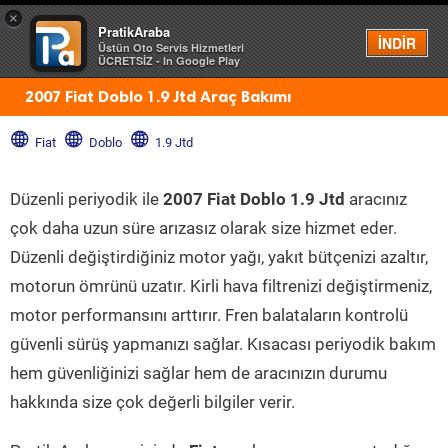
×
PratikAraba
Menü
İNDİR
Üstün Oto Servis Hizmetleri
ÜCRETSİZ - In Google Play
2007 Fiat Doblo 1.9 Jtd Araç Bakımı
Fiat
Doblo
1.9 Jtd
Düzenli periyodik ile
2007 Fiat Doblo 1.9 Jtd
aracınız
çok daha uzun süre arızasız olarak size hizmet eder.
Düzenli değiştirdiğiniz motor yağı, yakıt bütçenizi azaltır,
motorun ömrünü uzatır. Kirli hava filtrenizi değiştirmeniz,
motor performansını arttırır. Fren balataların kontrolü
güvenli sürüş yapmanızı sağlar. Kısacası periyodik bakım
hem güvenliğinizi sağlar hem de aracınızın durumu
hakkında size çok değerli bilgiler verir.