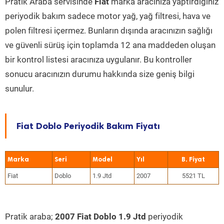
Pratik Araba servisinde
Fiat
marka aracınıza yaptırdığınız
periyodik bakım sadece motor yağ, yağ filtresi, hava ve
polen filtresi içermez. Bunların dışında aracınızın sağlığı
ve güvenli sürüş için toplamda 12 ana maddeden oluşan
bir kontrol listesi aracınıza uygulanır. Bu kontroller
sonucu aracınızın durumu hakkında size geniş bilgi
sunulur.
Fiat Doblo Periyodik Bakım Fiyatı
Marka
Seri
Model
Yıl
Fiat
Doblo
1.9 Jtd
2007
5521 TL
Pratik araba;
2007 Fiat Doblo 1.9 Jtd
periyodik