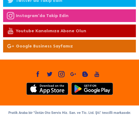
Twitter'da Takip Edin
Instagram'da Takip Edin
Youtube Kanalımıza Abone Olun
Google Business Sayfamız
Pratik Araba bir "Üstün Oto Servis Hiz. San. ve Tic. Ltd. Şti." tescilli markasıdır.