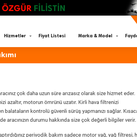
ÖZGÜR
FİLİSTİN
Hizmetler
Fiyat Listesi
Marka & Model
Fayda
akımı
racınız çok daha uzun süre arızasız olarak size hizmet eder.
zi azaltır, motorun ömrünü uzatır. Kirli hava filtrenizi
en balataların kontrolü güvenli sürüş yapmanızı sağlar. Kısac
e aracınızın durumu hakkında size çok değerli bilgiler verir.
ptırdığınız periyodik bakım sadece motor yağ, yağ filtresi, 