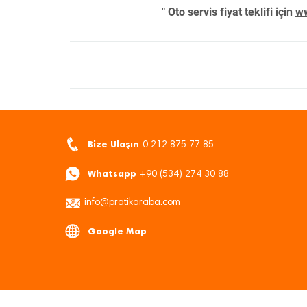
" Oto servis fiyat teklifi için
ww
Bize Ulaşın
0 212 875 77 85
Whatsapp
+90 (534) 274 30 88
info@pratikaraba.com
Google Map