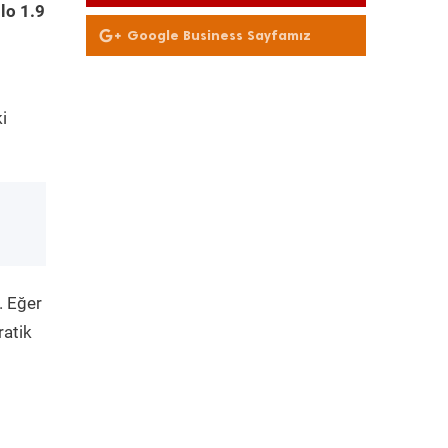
Olun
lo 1.9
Google Business Sayfamız
i
. Eğer
ratik