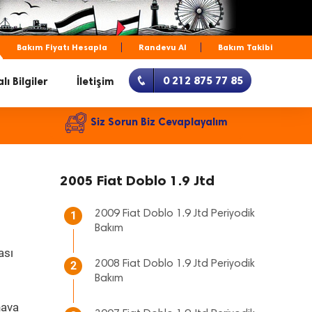
Bakım Fiyatı Hesapla
Randevu Al
Bakım Takibi
0 212 875 77 85
lı Bilgiler
İletişim
Siz Sorun Biz Cevaplayalım
2005 Fiat Doblo 1.9 Jtd
2009 Fiat Doblo 1.9 Jtd Periyodik
1
Bakım
ası
2008 Fiat Doblo 1.9 Jtd Periyodik
2
Bakım
hava