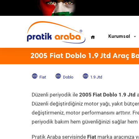
Kurumsal
2005 Fiat Doblo 1.9 Jtd Araç B
Fiat
Doblo
1.9 Jtd
Düzenli periyodik ile
2005 Fiat Doblo 1.9 Jtd
a
Düzenli değiştirdiğiniz motor yağı, yakıt bütçeni
değiştirmeniz, motor performansını arttırır. Fr
periyodik bakım hem güvenliğinizi sağlar hem d
Pratik Araba servisinde
Fiat
marka aracınıza ya