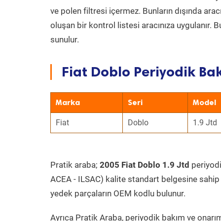
ve polen filtresi içermez. Bunların dışında ar
oluşan bir kontrol listesi aracınıza uygulanır.
sunulur.
Fiat Doblo Periyodik Bak
Marka
Seri
Model
Fiat
Doblo
1.9 Jtd
Pratik araba;
2005 Fiat Doblo 1.9 Jtd
periyodi
ACEA - ILSAC) kalite standart belgesine sahip
yedek parçaların OEM kodlu bulunur.
Ayrıca Pratik Araba, periyodik bakım ve onarım