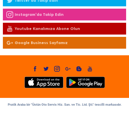
Twitter'da Takip Edin
Instagram'da Takip Edin
Youtube Kanalımıza Abone Olun
Google Business Sayfamız
Pratik Araba bir "Üstün Oto Servis Hiz. San. ve Tic. Ltd. Şti." tescilli markasıdır.