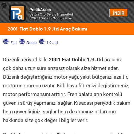
×
PratikAraba
Menü
İNDİR
Üstün Oto Servis Hizmetleri
ÜCRETSİZ - In Google Play
2001 Fiat Doblo 1.9 Jtd Araç Bakımı
Fiat
Doblo
1.9 Jtd
Düzenli periyodik ile
2001 Fiat Doblo 1.9 Jtd
aracınız
çok daha uzun süre arızasız olarak size hizmet eder.
Düzenli değiştirdiğiniz motor yağı, yakıt bütçenizi azaltır,
motorun ömrünü uzatır. Kirli hava filtrenizi değiştirmeniz,
motor performansını arttırır. Fren balataların kontrolü
güvenli sürüş yapmanızı sağlar. Kısacası periyodik bakım
hem güvenliğinizi sağlar hem de aracınızın durumu
hakkında size çok değerli bilgiler verir.