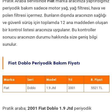
Pratik Araba servisinde
Fiat
marka aracınıza yaptırdığınız
periyodik bakım sadece motor yağ, yağ filtresi, hava ve
polen filtresi içermez. Bunların dışında aracınızın sağlığı
ve güvenli sürüş için toplamda 12 ana maddeden oluşan
bir kontrol listesi aracınıza uygulanır. Bu kontroller
sonucu aracınızın durumu hakkında size geniş bilgi
sunulur.
Fiat Doblo Periyodik Bakım Fiyatı
Marka
Seri
Model
Yıl
Fiat
Doblo
1.9 Jtd
2001
5521 TL
Pratik araba;
2001 Fiat Doblo 1.9 Jtd
periyodik