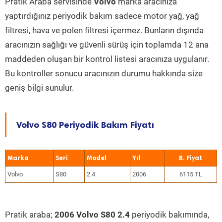
Pratik Araba servisinde
Volvo
marka aracınıza
yaptırdığınız periyodik bakım sadece motor yağ, yağ
filtresi, hava ve polen filtresi içermez. Bunların dışında
aracınızın sağlığı ve güvenli sürüş için toplamda 12 ana
maddeden oluşan bir kontrol listesi aracınıza uygulanır.
Bu kontroller sonucu aracınızın durumu hakkında size
geniş bilgi sunulur.
Volvo S80 Periyodik Bakım Fiyatı
Marka
Seri
Model
Yıl
Volvo
S80
2.4
2006
6115 TL
Pratik araba;
2006 Volvo S80 2.4
periyodik bakımında,