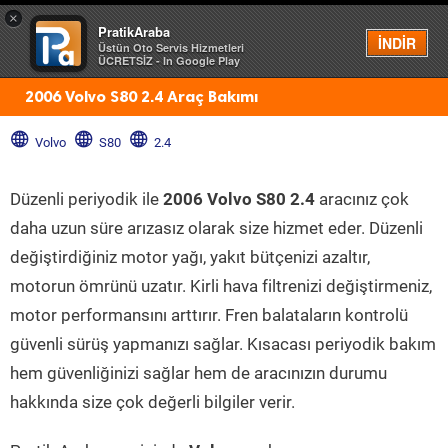
×
PratikAraba
Menü
İNDİR
Üstün Oto Servis Hizmetleri
ÜCRETSİZ - In Google Play
2006 Volvo S80 2.4 Araç Bakımı
Volvo
S80
2.4
Düzenli periyodik ile
2006 Volvo S80 2.4
aracınız çok
daha uzun süre arızasız olarak size hizmet eder. Düzenli
değiştirdiğiniz motor yağı, yakıt bütçenizi azaltır,
motorun ömrünü uzatır. Kirli hava filtrenizi değiştirmeniz,
motor performansını arttırır. Fren balataların kontrolü
güvenli sürüş yapmanızı sağlar. Kısacası periyodik bakım
hem güvenliğinizi sağlar hem de aracınızın durumu
hakkında size çok değerli bilgiler verir.