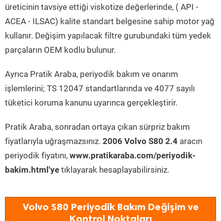
üreticinin tavsiye ettiği viskotize değerlerinde, ( API -
ACEA - ILSAC) kalite standart belgesine sahip motor yağ
kullanır. Değişim yapılacak filtre gurubundaki tüm yedek
parçaların OEM kodlu bulunur.
Ayrıca Pratik Araba, periyodik bakım ve onarım
işlemlerini; TS 12047 standartlarında ve 4077 sayılı
tüketici koruma kanunu uyarınca gerçekleştirir.
Pratik Araba, sonradan ortaya çıkan sürpriz bakım
fiyatlarıyla uğraşmazsınız.
2006 Volvo S80 2.4
aracın
periyodik fiyatını,
www.pratikaraba.com/periyodik-
bakim.html'ye
tıklayarak hesaplayabilirsiniz.
Volvo S80 Periyodik Bakım Değişim ve
Kontrol Noktaları