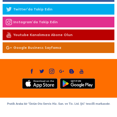
Twitter'da Takip Edin
Instagram'da Takip Edin
Youtube Kanalımıza Abone Olun
Google Business Sayfamız
Pratik Araba bir "Üstün Oto Servis Hiz. San. ve Tic. Ltd. Şti." tescilli markasıdır.