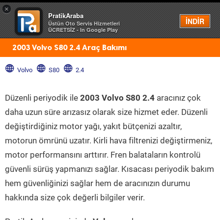
×
PratikAraba
Menü
İNDİR
Üstün Oto Servis Hizmetleri
ÜCRETSİZ - In Google Play
2003 Volvo S80 2.4 Araç Bakımı
Volvo
S80
2.4
Düzenli periyodik ile
2003 Volvo S80 2.4
aracınız çok
daha uzun süre arızasız olarak size hizmet eder. Düzenli
değiştirdiğiniz motor yağı, yakıt bütçenizi azaltır,
motorun ömrünü uzatır. Kirli hava filtrenizi değiştirmeniz,
motor performansını arttırır. Fren balataların kontrolü
güvenli sürüş yapmanızı sağlar. Kısacası periyodik bakım
hem güvenliğinizi sağlar hem de aracınızın durumu
hakkında size çok değerli bilgiler verir.