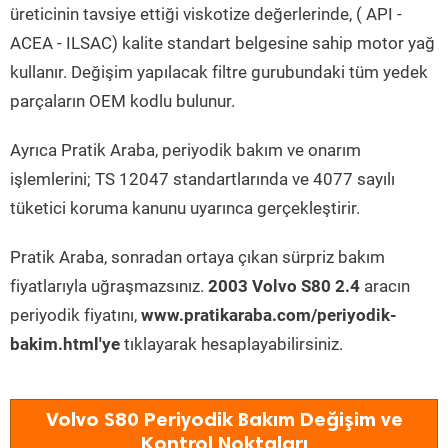
üreticinin tavsiye ettiği viskotize değerlerinde, ( API -
ACEA - ILSAC) kalite standart belgesine sahip motor yağ
kullanır. Değişim yapılacak filtre gurubundaki tüm yedek
parçaların OEM kodlu bulunur.
Ayrıca Pratik Araba, periyodik bakım ve onarım
işlemlerini; TS 12047 standartlarında ve 4077 sayılı
tüketici koruma kanunu uyarınca gerçekleştirir.
Pratik Araba, sonradan ortaya çıkan sürpriz bakım
fiyatlarıyla uğraşmazsınız.
2003 Volvo S80 2.4
aracın
periyodik fiyatını,
www.pratikaraba.com/periyodik-
bakim.html'ye
tıklayarak hesaplayabilirsiniz.
Volvo S80 Periyodik Bakım Değişim ve
Kontrol Noktaları