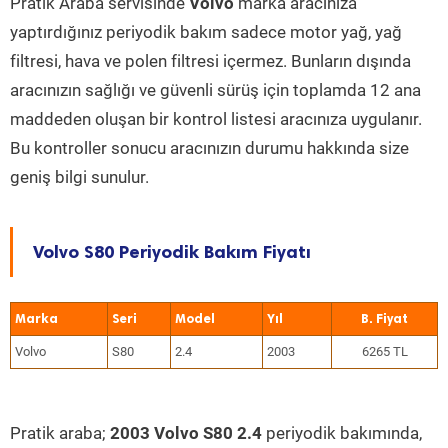
Pratik Araba servisinde
Volvo
marka aracınıza
yaptırdığınız periyodik bakım sadece motor yağ, yağ
filtresi, hava ve polen filtresi içermez. Bunların dışında
aracınızın sağlığı ve güvenli sürüş için toplamda 12 ana
maddeden oluşan bir kontrol listesi aracınıza uygulanır.
Bu kontroller sonucu aracınızın durumu hakkında size
geniş bilgi sunulur.
Volvo S80 Periyodik Bakım Fiyatı
Marka
Seri
Model
Yıl
Volvo
S80
2.4
2003
6265 TL
Pratik araba;
2003 Volvo S80 2.4
periyodik bakımında,