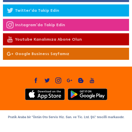
Twitter'da Takip Edin
Instagram'da Takip Edin
Youtube Kanalımıza Abone Olun
Google Business Sayfamız
Pratik Araba bir "Üstün Oto Servis Hiz. San. ve Tic. Ltd. Şti." tescilli markasıdır.