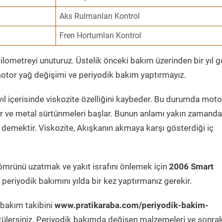
Aks Rulmanları Kontrol
Fren Hortumları Kontrol
ometreyi unuturuz. Üstelik önceki bakım üzerinden bir yıl 
tor yağ değişimi ve periyodik bakım yaptırmayız.
ıl içerisinde viskozite özelliğini kaybeder. Bu durumda moto
er ve metal sürtünmeleri başlar. Bunun anlamı yakın zamanda
demektir. Viskozite, Akışkanın akmaya karşı gösterdiği iç
ömrünü uzatmak ve yakıt israfını önlemek için
2006 Smart
periyodik bakımını yılda bir kez yaptırmanız gerekir.
 bakım takibini
www.pratikaraba.com/periyodik-bakim-
tülersiniz. Periyodik bakımda değişen malzemeleri ve sonrak