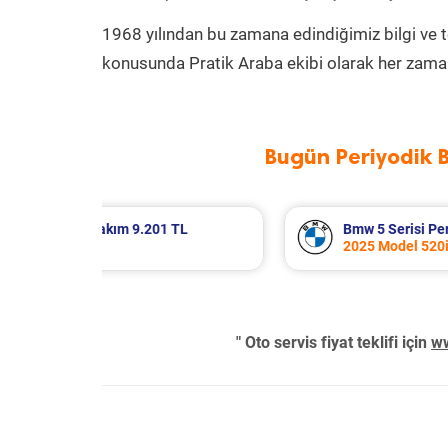
1968 yılından bu zamana edindiğimiz bilgi ve 
konusunda Pratik Araba ekibi olarak her zaman
Bugün Periyodik 
 Bakım 12.359 TL
Suzuki Vitara Periyodik Bak
2020 Model 1.4 BoosterJet 
" Oto servis fiyat teklifi için
ww