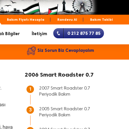
Bakım Fiyatı Hesapla
Randevu Al
Bakım Takibi
0 212 875 77 85
lı Bilgiler
İletişim
Siz Sorun Biz Cevaplayalım
2006 Smart Roadster 0.7
.
2007 Smart Roadster 0.7
1
Periyodik Bakım
ası
2005 Smart Roadster 0.7
3
Periyodik Bakım
, hava