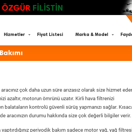
ÖZGÜR
FİLİSTİN
Hizmetler
Fiyat Listesi
Marka & Model
Fayda
 Bakımı
aracınız çok daha uzun süre arızasız olarak size hizmet eder
zi azaltır, motorun ömrünü uzatır. Kirli hava filtrenizi
en balataların kontrolü güvenli sürüş yapmanızı sağlar. Kısac
e aracınızın durumu hakkında size çok değerli bilgiler verir.
yaptırdığınız periyodik bakım sadece motor yağ, yağ filtresi