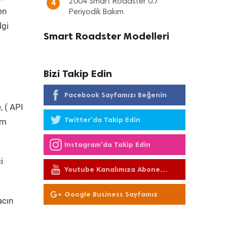
2004 Smart Roadster 0.7
4
en
Periyodik Bakım
lgi
Smart Roadster Modelleri
Bizi Takip Edin
Facebook Sayfamızı Beğenin
, ( API
Twitter'da Takip Edin
üm
Instagram'da Takip Edin
i
Youtube Kanalımıza Abone
Olun
Google Business Sayfamız
acın