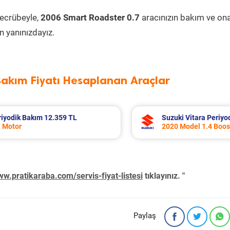
tecrübeyle,
2006 Smart Roadster 0.7
aracınızın bakım ve on
 yanınızdayız.
Bakım Fiyatı Hesaplanan Araçlar
ım 7.680 TL
Toyota Corolla Periyodik Bakım 
Motor
2022 Model 1.8 Hybrid Motor
w.pratikaraba.com/servis-fiyat-listesi
tıklayınız. "
Paylaş