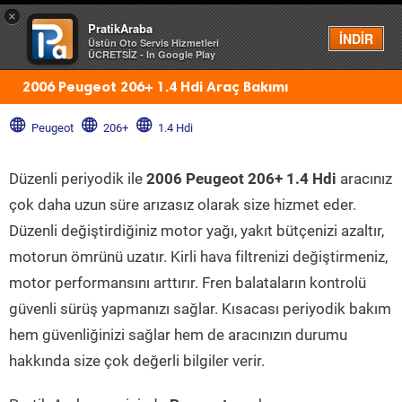
×
PratikAraba
Menü
İNDİR
Üstün Oto Servis Hizmetleri
ÜCRETSİZ - In Google Play
2006 Peugeot 206+ 1.4 Hdi Araç Bakımı
Peugeot
206+
1.4 Hdi
Düzenli periyodik ile
2006 Peugeot 206+ 1.4 Hdi
aracınız
çok daha uzun süre arızasız olarak size hizmet eder.
Düzenli değiştirdiğiniz motor yağı, yakıt bütçenizi azaltır,
motorun ömrünü uzatır. Kirli hava filtrenizi değiştirmeniz,
motor performansını arttırır. Fren balataların kontrolü
güvenli sürüş yapmanızı sağlar. Kısacası periyodik bakım
hem güvenliğinizi sağlar hem de aracınızın durumu
hakkında size çok değerli bilgiler verir.