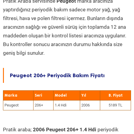
Pratik Araba servisinde
Peugeot
marka aracınıza
yaptırdığınız periyodik bakım sadece motor yağ, yağ
filtresi, hava ve polen filtresi içermez. Bunların dışında
aracınızın sağlığı ve güvenli sürüş için toplamda 12 ana
maddeden oluşan bir kontrol listesi aracınıza uygulanır.
Bu kontroller sonucu aracınızın durumu hakkında size
geniş bilgi sunulur.
Peugeot 206+ Periyodik Bakım Fiyatı
Marka
Seri
Model
Yıl
Peugeot
206+
1.4 Hdi
2006
5189 TL
Pratik araba;
2006 Peugeot 206+ 1.4 Hdi
periyodik