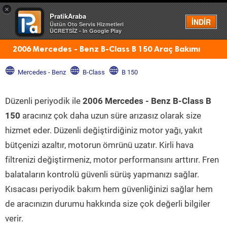
×
PratikAraba
Menü
İNDİR
Üstün Oto Servis Hizmetleri
ÜCRETSİZ - In Google Play
2006 Mercedes - Benz B-Class B 150 Araç Bakımı
Mercedes - Benz
B-Class
B 150
Düzenli periyodik ile
2006 Mercedes - Benz B-Class B
150
aracınız çok daha uzun süre arızasız olarak size
hizmet eder. Düzenli değiştirdiğiniz motor yağı, yakıt
bütçenizi azaltır, motorun ömrünü uzatır. Kirli hava
filtrenizi değiştirmeniz, motor performansını arttırır. Fren
balataların kontrolü güvenli sürüş yapmanızı sağlar.
Kısacası periyodik bakım hem güvenliğinizi sağlar hem
de aracınızın durumu hakkında size çok değerli bilgiler
verir.