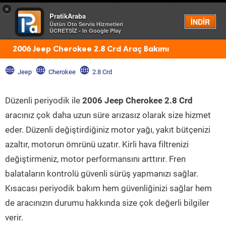
×
PratikAraba
Menü
İNDİR
Üstün Oto Servis Hizmetleri
ÜCRETSİZ - In Google Play
2006 Jeep Cherokee 2.8 Crd Araç Bakımı
Jeep
Cherokee
2.8 Crd
Düzenli periyodik ile
2006 Jeep Cherokee 2.8 Crd
aracınız çok daha uzun süre arızasız olarak size hizmet
eder. Düzenli değiştirdiğiniz motor yağı, yakıt bütçenizi
azaltır, motorun ömrünü uzatır. Kirli hava filtrenizi
değiştirmeniz, motor performansını arttırır. Fren
balataların kontrolü güvenli sürüş yapmanızı sağlar.
Kısacası periyodik bakım hem güvenliğinizi sağlar hem
de aracınızın durumu hakkında size çok değerli bilgiler
verir.