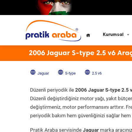
Kurumsal
2006 Jaguar S-type 2.5 v6 Ara
Jaguar
S-type
2.5 v6
Düzenli periyodik ile
2006 Jaguar S-type 2.5 
Düzenli değiştirdiğiniz motor yağı, yakıt bütçeni
değiştirmeniz, motor performansını arttırır. Fr
periyodik bakım hem güvenliğinizi sağlar hem d
Pratik Araba servisinde
Jaguar
marka aracınıza