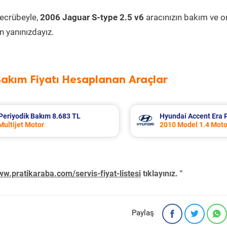
tecrübeyle,
2006 Jaguar S-type 2.5 v6
aracınızın bakım ve o
 yanınızdayız.
Bakım Fiyatı Hesaplanan Araçlar
 Bakım 5.310 TL
Nissan Micra Periyodik Bakım 6.3
2019 Model 1.2 Motor
w.pratikaraba.com/servis-fiyat-listesi
tıklayınız. "
Paylaş