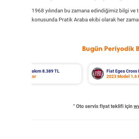
1968 yılından bu zamana edindiğimiz bilgi ve 
konusunda Pratik Araba ekibi olarak her zaman
Bugün Periyodik 
k Bakım 8.683 TL
Hyundai Accent Era Periyodik
Motor
2010 Model 1.4 Motor
" Oto servis fiyat teklifi için
ww