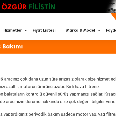
ÖZGÜR
FİLİSTİN
Hizmetler
Fiyat Listesi
Marka & Model
Fayda
ç Bakımı
v6
aracınız çok daha uzun süre arızasız olarak size hizmet ed
zi azaltır, motorun ömrünü uzatır. Kirli hava filtrenizi
en balataların kontrolü güvenli sürüş yapmanızı sağlar. Kısac
e aracınızın durumu hakkında size çok değerli bilgiler verir.
 yaptırdığınız periyodik bakım sadece motor yağ, yağ filtres