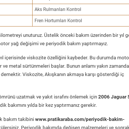
Aks Rulmanları Kontrol
Fren Hortumları Kontrol
ometreyi unuturuz. Üstelik önceki bakım üzerinden bir yıl 
tor yağ değişimi ve periyodik bakım yaptırmayız.
ıl içerisinde viskozite özelliğini kaybeder. Bu durumda moto
er ve metal sürtünmeleri başlar. Bunun anlamı yakın zamanda
demektir. Viskozite, Akışkanın akmaya karşı gösterdiği iç
ömrünü uzatmak ve yakıt israfını önlemek için
2006 Jaguar 
ik bakımını yılda bir kez yaptırmanız gerekir.
ik bakım takibini
www.pratikaraba.com/periyodik-bakim-
tülersiniz. Periyodik bakımda değişen malzemeleri ve sonrak