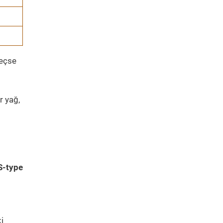
geçse
r yağ,
S-type
i