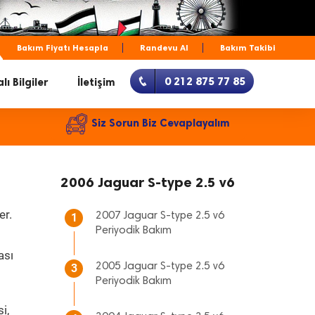
Bakım Fiyatı Hesapla
Randevu Al
Bakım Takibi
0 212 875 77 85
lı Bilgiler
İletişim
Siz Sorun Biz Cevaplayalım
2006 Jaguar S-type 2.5 v6
er.
2007 Jaguar S-type 2.5 v6
1
Periyodik Bakım
ası
2005 Jaguar S-type 2.5 v6
3
Periyodik Bakım
i,