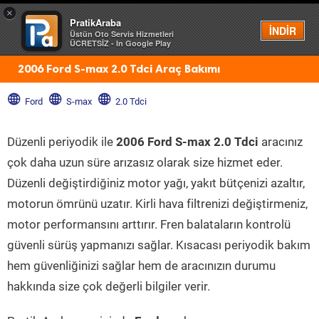
×
PratikAraba
Menü
İNDİR
Üstün Oto Servis Hizmetleri
ÜCRETSİZ - In Google Play
2006 Ford S-max 2.0 Tdci Araç Bakımı
Ford
S-max
2.0 Tdci
Düzenli periyodik ile
2006 Ford S-max 2.0 Tdci
aracınız
çok daha uzun süre arızasız olarak size hizmet eder.
Düzenli değiştirdiğiniz motor yağı, yakıt bütçenizi azaltır,
motorun ömrünü uzatır. Kirli hava filtrenizi değiştirmeniz,
motor performansını arttırır. Fren balataların kontrolü
güvenli sürüş yapmanızı sağlar. Kısacası periyodik bakım
hem güvenliğinizi sağlar hem de aracınızın durumu
hakkında size çok değerli bilgiler verir.