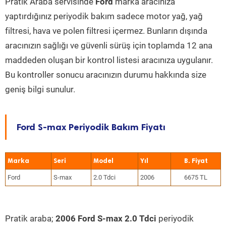
Pratik Araba servisinde
Ford
marka aracınıza
yaptırdığınız periyodik bakım sadece motor yağ, yağ
filtresi, hava ve polen filtresi içermez. Bunların dışında
aracınızın sağlığı ve güvenli sürüş için toplamda 12 ana
maddeden oluşan bir kontrol listesi aracınıza uygulanır.
Bu kontroller sonucu aracınızın durumu hakkında size
geniş bilgi sunulur.
Ford S-max Periyodik Bakım Fiyatı
Marka
Seri
Model
Yıl
Ford
S-max
2.0 Tdci
2006
6675 TL
Pratik araba;
2006 Ford S-max 2.0 Tdci
periyodik