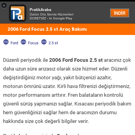
×
PratikAraba
Menü
İNDİR
Üstün Oto Servis Hizmetleri
ÜCRETSİZ - In Google Play
2006 Ford Focus 2.5 st Araç Bakımı
Ford
Focus
2.5 st
Düzenli periyodik ile
2006 Ford Focus 2.5 st
aracınız çok
daha uzun süre arızasız olarak size hizmet eder. Düzenli
değiştirdiğiniz motor yağı, yakıt bütçenizi azaltır,
motorun ömrünü uzatır. Kirli hava filtrenizi değiştirmeniz,
motor performansını arttırır. Fren balataların kontrolü
güvenli sürüş yapmanızı sağlar. Kısacası periyodik bakım
hem güvenliğinizi sağlar hem de aracınızın durumu
hakkında size çok değerli bilgiler verir.