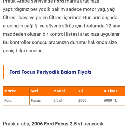
Pratik Araba servisinde
Ford
marka aracınıza
yaptırdığınız periyodik bakım sadece motor yağ, yağ
filtresi, hava ve polen filtresi içermez. Bunların dışında
aracınızın sağlığı ve güvenli sürüş için toplamda 12 ana
maddeden oluşan bir kontrol listesi aracınıza uygulanır.
Bu kontroller sonucu aracınızın durumu hakkında size
geniş bilgi sunulur.
Ford Focus Periyodik Bakım Fiyatı
Marka
Seri
Model
Yıl
Ford
Focus
2.5 st
2006
6909 TL
Pratik araba;
2006 Ford Focus 2.5 st
periyodik