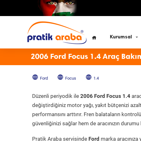
Kurumsal
2006 Ford Focus 1.4 Araç Bakı
Ford
Focus
1.4
Düzenli periyodik ile
2006 Ford Focus 1.4
arac
değiştirdiğiniz motor yağı, yakıt bütçenizi azal
performansını arttırır. Fren balataların kontr
güvenliğinizi sağlar hem de aracınızın durumu h
Pratik Araba servisinde
Ford
marka aracınıza y