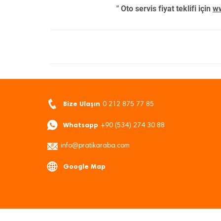
" Oto servis fiyat teklifi için
ww
Bize Ulaşın
0 212 875 77 85
Whatsapp
+90 (534) 274 30 88
info@pratikaraba.com
Google Map