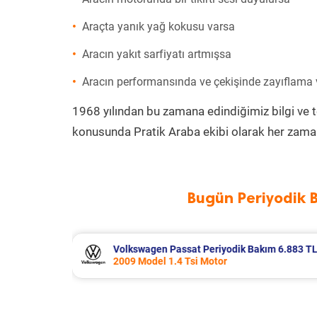
Araçta yanık yağ kokusu varsa
Aracın yakıt sarfiyatı artmışsa
Aracın performansında ve çekişinde zayıflama
1968 yılından bu zamana edindiğimiz bilgi ve 
konusunda Pratik Araba ekibi olarak her zaman
Bugün Periyodik 
kım 6.883 TL
Citroen C4 X Periyodik Bakım 8.370 
2024 Model 1.2 Puretech Motor