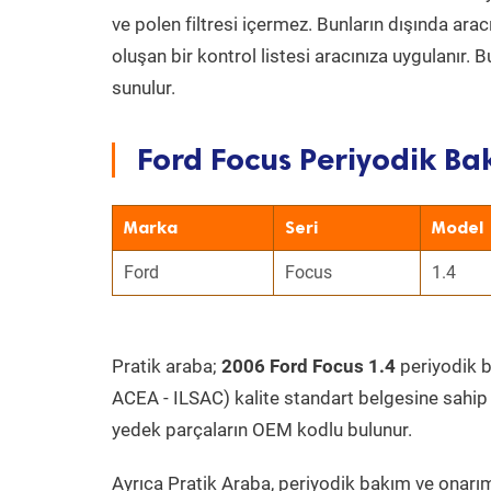
ve polen filtresi içermez. Bunların dışında ar
oluşan bir kontrol listesi aracınıza uygulanır.
sunulur.
Ford Focus Periyodik Bak
Marka
Seri
Model
Ford
Focus
1.4
Pratik araba;
2006 Ford Focus 1.4
periyodik ba
ACEA - ILSAC) kalite standart belgesine sahip
yedek parçaların OEM kodlu bulunur.
Ayrıca Pratik Araba, periyodik bakım ve onarım