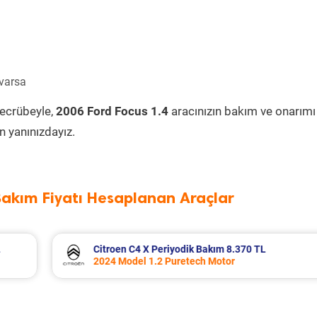
 varsa
tecrübeyle,
2006 Ford Focus 1.4
aracınızın bakım ve onarımı
 yanınızdayız.
Bakım Fiyatı Hesaplanan Araçlar
TL
Dacia Duster Periyodik Bakım 7.652 TL
2021 Model 1.0 Tce ECO-G Motor