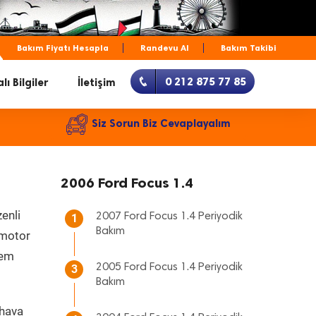
Bakım Fiyatı Hesapla
Randevu Al
Bakım Takibi
0 212 875 77 85
lı Bilgiler
İletişim
Siz Sorun Biz Cevaplayalım
2006 Ford Focus 1.4
enli
2007 Ford Focus 1.4 Periyodik
1
Bakım
, motor
hem
2005 Ford Focus 1.4 Periyodik
3
Bakım
 hava