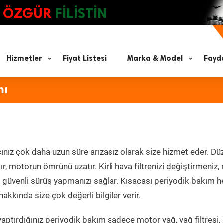
ÖZGÜR
FİLİSTİN
Hizmetler
Fiyat Listesi
Marka & Model
Fayda
mı
ınız çok daha uzun süre arızasız olarak size hizmet eder. Düz
tır, motorun ömrünü uzatır. Kirli hava filtrenizi değiştirmeniz
olü güvenli sürüş yapmanızı sağlar. Kısacası periyodik bakım 
akkında size çok değerli bilgiler verir.
aptırdığınız periyodik bakım sadece motor yağ, yağ filtresi,