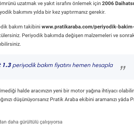
ömrünü uzatmak ve yakıt israfını önlemek için
2006 Daihatsu
odik bakımını yılda bir kez yaptırmanız gerekir.
odik bakım takibini
www.pratikaraba.com/periyodik-bakim
tülersiniz. Periyodik bakımda değişen malzemeleri ve sonrak
ilirsiniz.
 1.3
periyodik bakım fiyatını hemen hesapla
”
diği halde aracınızın yeni bir motor yağına ihtiyacı olabilir
ğınızı düşünüyorsanız Pratik Araba ekibini aramanızı yâda P
an daha gürültülü çalışıyorsa