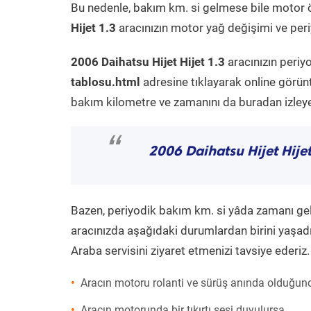
Bu nedenle, bakım km. si gelmese bile motor 
Hijet 1.3
aracınızın motor yağ değişimi ve periy
2006 Daihatsu Hijet Hijet 1.3
aracınızın periy
tablosu.html
adresine tıklayarak online görün
bakım kilometre ve zamanını da buradan izleyeb
“
2006 Daihatsu Hijet Hijet
Bazen, periyodik bakım km. si yâda zamanı gelme
aracınızda aşağıdaki durumlardan birini yaşadı
Araba servisini ziyaret etmenizi tavsiye ederiz.
Aracın motoru rolanti ve sürüş anında olduğund
Aracın motorunda bir tıkırtı sesi duyulursa