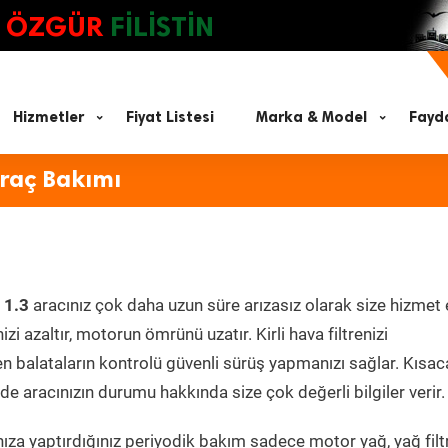
ÖZGÜR
FİLİSTİN
Hizmetler
Fiyat Listesi
Marka & Model
Fayda
Araç Bakımı
 1.3
aracınız çok daha uzun süre arızasız olarak size hizmet 
zi azaltır, motorun ömrünü uzatır. Kirli hava filtrenizi
en balataların kontrolü güvenli sürüş yapmanızı sağlar. Kısac
e aracınızın durumu hakkında size çok değerli bilgiler verir.
za yaptırdığınız periyodik bakım sadece motor yağ, yağ filtr