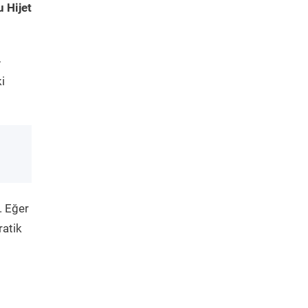
 Hijet
-
i
. Eğer
ratik