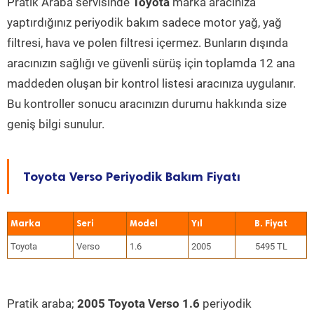
Pratik Araba servisinde
Toyota
marka aracınıza
yaptırdığınız periyodik bakım sadece motor yağ, yağ
filtresi, hava ve polen filtresi içermez. Bunların dışında
aracınızın sağlığı ve güvenli sürüş için toplamda 12 ana
maddeden oluşan bir kontrol listesi aracınıza uygulanır.
Bu kontroller sonucu aracınızın durumu hakkında size
geniş bilgi sunulur.
Toyota Verso Periyodik Bakım Fiyatı
Marka
Seri
Model
Yıl
Toyota
Verso
1.6
2005
5495 TL
Pratik araba;
2005 Toyota Verso 1.6
periyodik