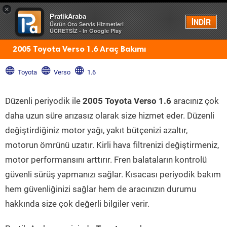
×
PratikAraba
Menü
İNDİR
Üstün Oto Servis Hizmetleri
ÜCRETSİZ - In Google Play
2005 Toyota Verso 1.6 Araç Bakımı
Toyota
Verso
1.6
Düzenli periyodik ile
2005 Toyota Verso 1.6
aracınız çok
daha uzun süre arızasız olarak size hizmet eder. Düzenli
değiştirdiğiniz motor yağı, yakıt bütçenizi azaltır,
motorun ömrünü uzatır. Kirli hava filtrenizi değiştirmeniz,
motor performansını arttırır. Fren balataların kontrolü
güvenli sürüş yapmanızı sağlar. Kısacası periyodik bakım
hem güvenliğinizi sağlar hem de aracınızın durumu
hakkında size çok değerli bilgiler verir.