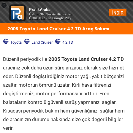
×
PratikAraba
Menü
İNDİR
Üstün Oto Servis Hizmetleri
ÜCRETSİZ - In Google Play
2005 Toyota Land Cruiser 4.2 TD Araç Bakımı
Toyota
Land Cruiser
4.2 TD
Düzenli periyodik ile
2005 Toyota Land Cruiser 4.2 TD
aracınız çok daha uzun süre arızasız olarak size hizmet
eder. Düzenli değiştirdiğiniz motor yağı, yakıt bütçenizi
azaltır, motorun ömrünü uzatır. Kirli hava filtrenizi
değiştirmeniz, motor performansını arttırır. Fren
balataların kontrolü güvenli sürüş yapmanızı sağlar.
Kısacası periyodik bakım hem güvenliğinizi sağlar hem
de aracınızın durumu hakkında size çok değerli bilgiler
verir.