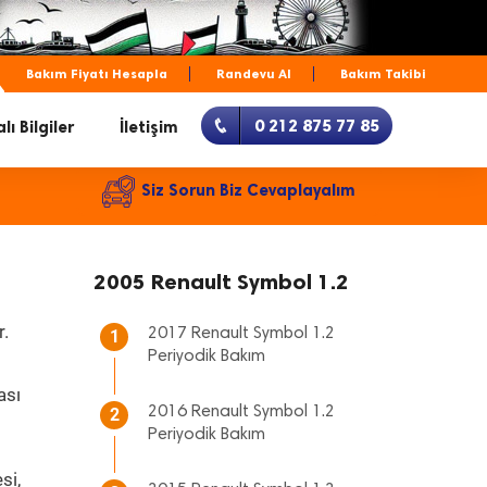
Bakım Fiyatı Hesapla
Randevu Al
Bakım Takibi
0 212 875 77 85
lı Bilgiler
İletişim
Siz Sorun Biz Cevaplayalım
2005 Renault Symbol 1.2
r.
2017 Renault Symbol 1.2
1
Periyodik Bakım
ası
2016 Renault Symbol 1.2
2
Periyodik Bakım
si,