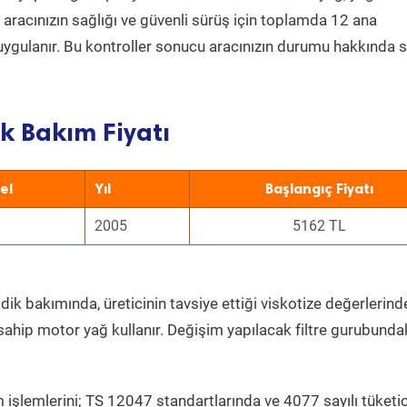
a aracınızın sağlığı ve güvenli sürüş için toplamda 12 ana
uygulanır. Bu kontroller sonucu aracınızın durumu hakkında s
k Bakım Fiyatı
el
Yıl
Başlangıç Fiyatı
2005
5162 TL
dik bakımında, üreticinin tavsiye ettiği viskotize değerlerinde
sahip motor yağ kullanır. Değişim yapılacak filtre gurubunda
 işlemlerini; TS 12047 standartlarında ve 4077 sayılı tüketic