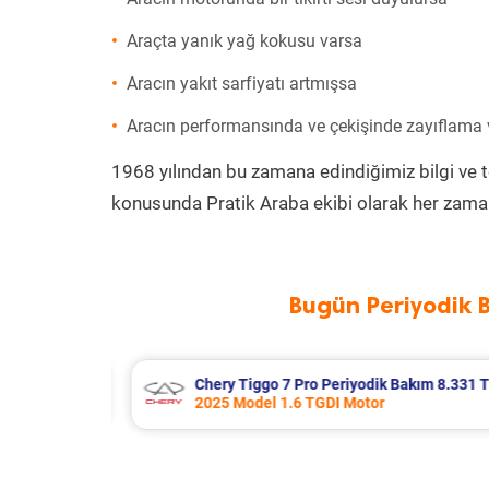
Araçta yanık yağ kokusu varsa
Aracın yakıt sarfiyatı artmışsa
Aracın performansında ve çekişinde zayıflama
1968 yılından bu zamana edindiğimiz bilgi ve 
konusunda Pratik Araba ekibi olarak her zaman
Bugün Periyodik 
kım 8.331 TL
Bmw 3 Serisi Periyodik Bakım 9.826
2012 Model 328i Motor