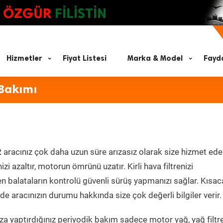
ÖZGÜR
FİLİSTİN
Hizmetler
Fiyat Listesi
Marka & Model
Fayda
 Bakımı
2
aracınız çok daha uzun süre arızasız olarak size hizmet ede
zi azaltır, motorun ömrünü uzatır. Kirli hava filtrenizi
en balataların kontrolü güvenli sürüş yapmanızı sağlar. Kısac
e aracınızın durumu hakkında size çok değerli bilgiler verir.
a yaptırdığınız periyodik bakım sadece motor yağ, yağ filtre