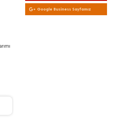
Google Business Sayfamız
arımı
L
Hyundai Ioniq Periyodik Bakım 8.286 TL
2018 Model 1.6 Gdi Hybrid Motor