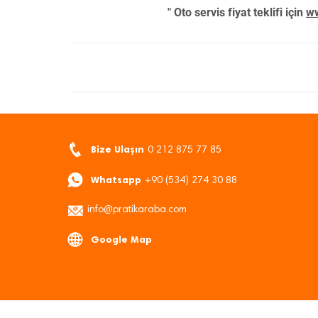
" Oto servis fiyat teklifi için
ww
Bize Ulaşın
0 212 875 77 85
Whatsapp
+90 (534) 274 30 88
info@pratikaraba.com
Google Map