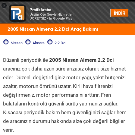
×
PratikAraba
Menü
İNDİR
Üstün Oto Servis Hizmetleri
ÜCRETSİZ - In Google Play
2005 Nissan Almera 2.2 Dci Araç Bakımı
Nissan
Almera
2.2 Dci
Düzenli periyodik ile
2005 Nissan Almera 2.2 Dci
aracınız çok daha uzun süre arızasız olarak size hizmet
eder. Düzenli değiştirdiğiniz motor yağı, yakıt bütçenizi
azaltır, motorun ömrünü uzatır. Kirli hava filtrenizi
değiştirmeniz, motor performansını arttırır. Fren
balataların kontrolü güvenli sürüş yapmanızı sağlar.
Kısacası periyodik bakım hem güvenliğinizi sağlar hem
de aracınızın durumu hakkında size çok değerli bilgiler
verir.