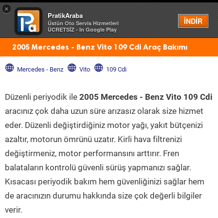
×
PratikAraba
Menü
İNDİR
Üstün Oto Servis Hizmetleri
ÜCRETSİZ - In Google Play
2005 Mercedes - Benz Vito 109 Cdi Araç Bakımı
Mercedes - Benz
Vito
109 Cdi
Düzenli periyodik ile
2005 Mercedes - Benz Vito 109 Cdi
aracınız çok daha uzun süre arızasız olarak size hizmet
eder. Düzenli değiştirdiğiniz motor yağı, yakıt bütçenizi
azaltır, motorun ömrünü uzatır. Kirli hava filtrenizi
değiştirmeniz, motor performansını arttırır. Fren
balataların kontrolü güvenli sürüş yapmanızı sağlar.
Kısacası periyodik bakım hem güvenliğinizi sağlar hem
de aracınızın durumu hakkında size çok değerli bilgiler
verir.