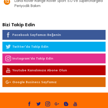
Land Rover Range Rover Sport 5.0 V8 Supercharged
12
Periyodik Bakım
Bizi Takip Edin
Facebook Sayfamızı Beğenin
Twitter'da Takip Edin
Instagram'da Takip Edin
Youtube Kanalımıza Abone Olun
Google Business Sayfamız