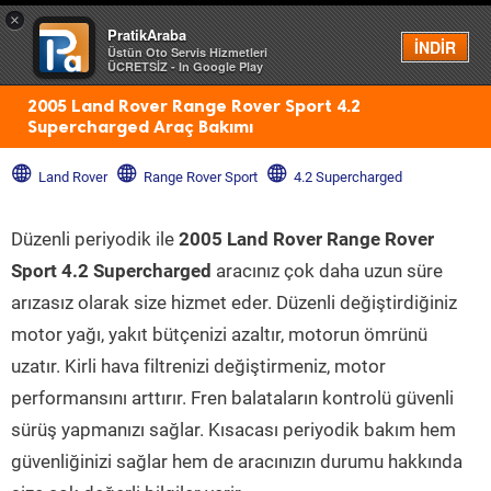
×
PratikAraba
Menü
İNDİR
Üstün Oto Servis Hizmetleri
ÜCRETSİZ - In Google Play
2005 Land Rover Range Rover Sport 4.2
Supercharged Araç Bakımı
Land Rover
Range Rover Sport
4.2 Supercharged
Düzenli periyodik ile
2005 Land Rover Range Rover
Sport 4.2 Supercharged
aracınız çok daha uzun süre
arızasız olarak size hizmet eder. Düzenli değiştirdiğiniz
motor yağı, yakıt bütçenizi azaltır, motorun ömrünü
uzatır. Kirli hava filtrenizi değiştirmeniz, motor
performansını arttırır. Fren balataların kontrolü güvenli
sürüş yapmanızı sağlar. Kısacası periyodik bakım hem
güvenliğinizi sağlar hem de aracınızın durumu hakkında