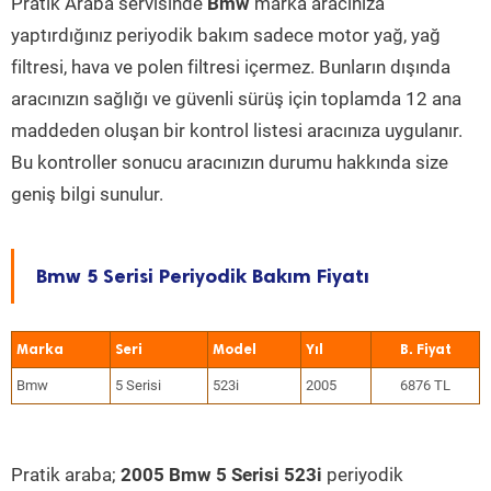
Pratik Araba servisinde
Bmw
marka aracınıza
yaptırdığınız periyodik bakım sadece motor yağ, yağ
filtresi, hava ve polen filtresi içermez. Bunların dışında
aracınızın sağlığı ve güvenli sürüş için toplamda 12 ana
maddeden oluşan bir kontrol listesi aracınıza uygulanır.
Bu kontroller sonucu aracınızın durumu hakkında size
geniş bilgi sunulur.
Bmw 5 Serisi Periyodik Bakım Fiyatı
Marka
Seri
Model
Yıl
Bmw
5 Serisi
523i
2005
6876 TL
Pratik araba;
2005 Bmw 5 Serisi 523i
periyodik