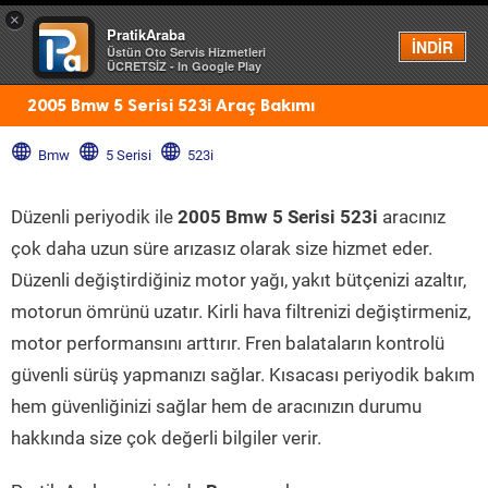
×
PratikAraba
Menü
İNDİR
Üstün Oto Servis Hizmetleri
ÜCRETSİZ - In Google Play
2005 Bmw 5 Serisi 523i Araç Bakımı
Bmw
5 Serisi
523i
Düzenli periyodik ile
2005 Bmw 5 Serisi 523i
aracınız
çok daha uzun süre arızasız olarak size hizmet eder.
Düzenli değiştirdiğiniz motor yağı, yakıt bütçenizi azaltır,
motorun ömrünü uzatır. Kirli hava filtrenizi değiştirmeniz,
motor performansını arttırır. Fren balataların kontrolü
güvenli sürüş yapmanızı sağlar. Kısacası periyodik bakım
hem güvenliğinizi sağlar hem de aracınızın durumu
hakkında size çok değerli bilgiler verir.