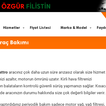
ÖZGÜR
FİLİSTİN
Hizmetler
Fiyat Listesi
Marka & Model
Fayda
Araç Bakımı
attro
aracınız çok daha uzun süre arızasız olarak size hizmet
zi azaltır, motorun ömrünü uzatır. Kirli hava filtrenizi
en balataların kontrolü güvenli sürüş yapmanızı sağlar. Kısac
e aracınızın durumu hakkında size çok değerli bilgiler verir.
aptırdığınız periyodik bakım sadece motor yağ, yağ filtresi,