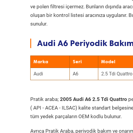
ve polen filtresi içermez. Bunların dışında ar
oluşan bir kontrol listesi aracınıza uygulanır.
sunulur.
Audi A6 Periyodik Bakım
Marka
Seri
Model
Audi
A6
2.5 Tdi Quattro
Pratik araba;
2005 Audi A6 2.5 Tdi Quattro
pe
( API - ACEA - ILSAC) kalite standart belgesin
tüm yedek parçaların OEM kodlu bulunur.
Ayrıca Pratik Araba, periyodik bakım ve onarım