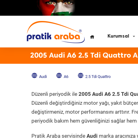
Kurumsal
2005 Audi A6 2.5 Tdi Quattro 
Audi
A6
2.5 Tdi Quattro
Düzenli periyodik ile
2005 Audi A6 2.5 Tdi Qu
Düzenli değiştirdiğiniz motor yağı, yakıt bütçeni
değiştirmeniz, motor performansını arttırır. Fr
periyodik bakım hem güvenliğinizi sağlar hem d
Pratik Araba servisinde
Audi
marka aracınıza y