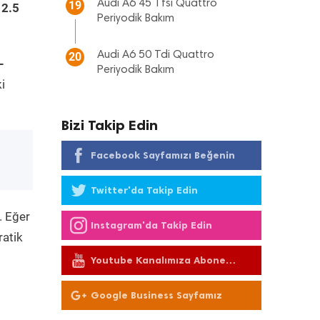
Audi A6 45 Tfsi Quattro
19
 2.5
Periyodik Bakım
Audi A6 50 Tdi Quattro
20
-
Periyodik Bakım
i
Bizi Takip Edin
Facebook Sayfamızı Beğenin
Twitter'da Takip Edin
. Eğer
Instagram'da Takip Edin
ratik
Youtube Kanalımıza Abone
Olun
Google Business Sayfamız