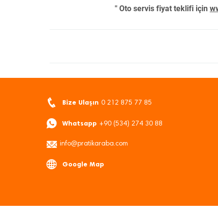
" Oto servis fiyat teklifi için
ww
Bize Ulaşın
0 212 875 77 85
Whatsapp
+90 (534) 274 30 88
info@pratikaraba.com
Google Map