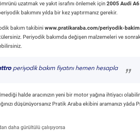
ömrünü uzatmak ve yakıt israfını önlemek için
2005 Audi A6
eriyodik bakımını yılda bir kez yaptırmanız gerekir.
yodik bakım takibini
www.pratikaraba.com/periyodik-bakim
tülersiniz. Periyodik bakımda değişen malzemeleri ve sonrak
ilirsiniz.
ttro
periyodik bakım fiyatını hemen hesapla
”
diği halde aracınızın yeni bir motor yağına ihtiyacı olabilir
ğınızı düşünüyorsanız Pratik Araba ekibini aramanızı yâda P
an daha gürültülü çalışıyorsa