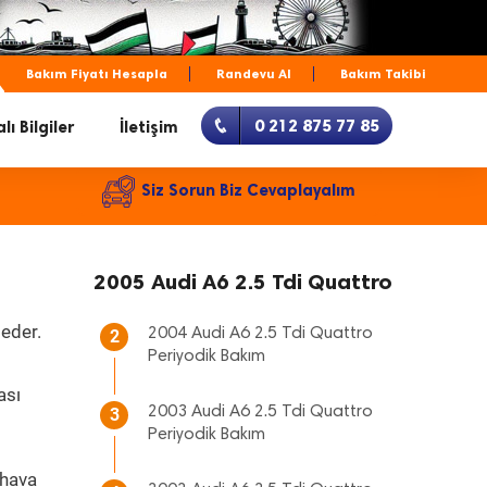
Bakım Fiyatı Hesapla
Randevu Al
Bakım Takibi
0 212 875 77 85
lı Bilgiler
İletişim
Siz Sorun Biz Cevaplayalım
2005 Audi A6 2.5 Tdi Quattro
 eder.
2004 Audi A6 2.5 Tdi Quattro
2
Periyodik Bakım
ası
2003 Audi A6 2.5 Tdi Quattro
3
Periyodik Bakım
 hava