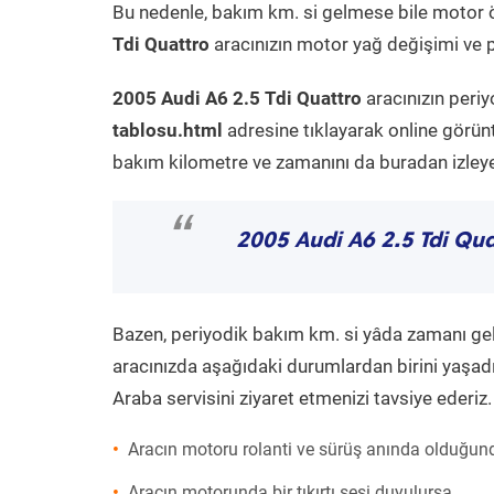
Bu nedenle, bakım km. si gelmese bile motor 
Tdi Quattro
aracınızın motor yağ değişimi ve p
2005 Audi A6 2.5 Tdi Quattro
aracınızın peri
tablosu.html
adresine tıklayarak online görün
bakım kilometre ve zamanını da buradan izleyeb
“
2005 Audi A6 2.5 Tdi Qua
Bazen, periyodik bakım km. si yâda zamanı gelme
aracınızda aşağıdaki durumlardan birini yaşadı
Araba servisini ziyaret etmenizi tavsiye ederiz.
Aracın motoru rolanti ve sürüş anında olduğund
Aracın motorunda bir tıkırtı sesi duyulursa