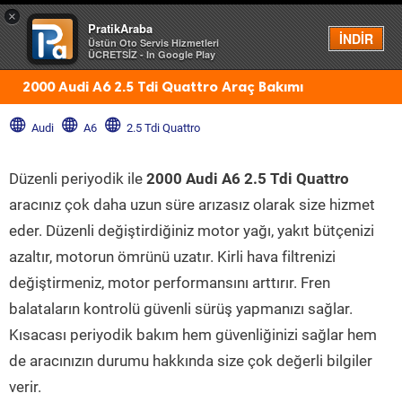
×
PratikAraba
Menü
İNDİR
Üstün Oto Servis Hizmetleri
ÜCRETSİZ - In Google Play
2000 Audi A6 2.5 Tdi Quattro Araç Bakımı
Audi
A6
2.5 Tdi Quattro
Düzenli periyodik ile
2000 Audi A6 2.5 Tdi Quattro
aracınız çok daha uzun süre arızasız olarak size hizmet
eder. Düzenli değiştirdiğiniz motor yağı, yakıt bütçenizi
azaltır, motorun ömrünü uzatır. Kirli hava filtrenizi
değiştirmeniz, motor performansını arttırır. Fren
balataların kontrolü güvenli sürüş yapmanızı sağlar.
Kısacası periyodik bakım hem güvenliğinizi sağlar hem
de aracınızın durumu hakkında size çok değerli bilgiler
verir.