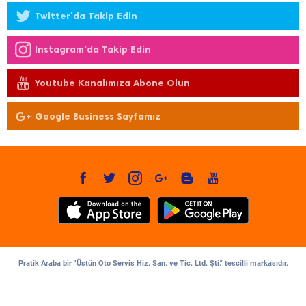
Twitter'da Takip Edin
Instagram'da Takip Edin
Youtube Kanalımıza Abone Olun
Google Business Sayfamız
Pratik Araba bir "Üstün Oto Servis Hiz. San. ve Tic. Ltd. Şti." tescilli markasıdır.