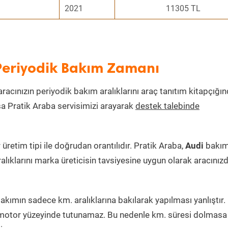
2021
11305 TL
 Periyodik Bakım Zamanı
aracınızın periyodik bakım aralıklarını araç tanıtım kitapçığı
ksa Pratik Araba servisimizi arayarak
destek talebinde
etim tipi ile doğrudan orantılıdır. Pratik Araba,
Audi
bakı
alıklarını marka üreticisin tavsiyesine uygun olarak aracınız
kımın sadece km. aralıklarına bakılarak yapılması yanlıştır
 motor yüzeyinde tutunamaz. Bu nedenle km. süresi dolmasa 