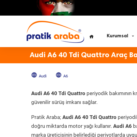
Kurumsal
Audi A6 40 Tdi Quattro Araç B
Audi
A6
Audi A6 40 Tdi Quattro
periyodik bakımının km
güvenilir sürüş imkanı sağlar.
Pratik Araba;
Audi A6 40 Tdi Quattro
periyodik
doğru miktarda motor yağı kullanır.
Audi A6
ba
marka üreticisinin belirlediği periyotlarda uygu