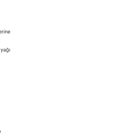
erine
 yağı
e