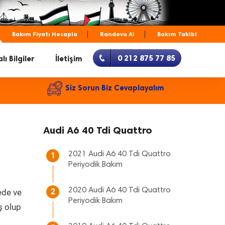
Bakım Fiyatı Hesapla
Randevu Al
Bakım Takibi
0 212 875 77 85
lı Bilgiler
İletişim
Siz Sorun Biz Cevaplayalım
Audi A6 40 Tdi Quattro
2021 Audi A6 40 Tdi Quattro
1
Periyodik Bakım
2020 Audi A6 40 Tdi Quattro
2
ede ve
Periyodik Bakım
ş olup