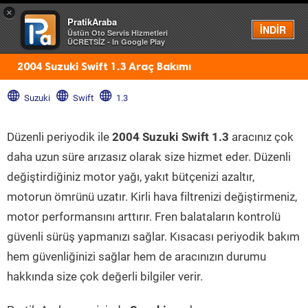
×
PratikAraba
Menü
İNDİR
Üstün Oto Servis Hizmetleri
ÜCRETSİZ - In Google Play
2004 Suzuki Swift 1.3 Araç Bakımı
Suzuki
Swift
1.3
Düzenli periyodik ile
2004 Suzuki Swift 1.3
aracınız çok
daha uzun süre arızasız olarak size hizmet eder. Düzenli
değiştirdiğiniz motor yağı, yakıt bütçenizi azaltır,
motorun ömrünü uzatır. Kirli hava filtrenizi değiştirmeniz,
motor performansını arttırır. Fren balataların kontrolü
güvenli sürüş yapmanızı sağlar. Kısacası periyodik bakım
hem güvenliğinizi sağlar hem de aracınızın durumu
hakkında size çok değerli bilgiler verir.