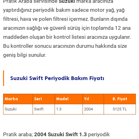
Pratik Araba servisinde
Suzuki
marka aracınıza
yaptırdığınız periyodik bakım sadece motor yağ, yağ
filtresi, hava ve polen filtresi içermez. Bunların dışında
aracınızın sağlığı ve güvenli sürüş için toplamda 12 ana
maddeden oluşan bir kontrol listesi aracınıza uygulanır.
Bu kontroller sonucu aracınızın durumu hakkında size
geniş bilgi sunulur.
Suzuki Swift Periyodik Bakım Fiyatı
Marka
Seri
Model
Yıl
Suzuki
Swift
1.3
2004
5125 TL
Pratik araba;
2004 Suzuki Swift 1.3
periyodik