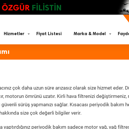
ÖZGÜR
FİLİSTİN
Hizmetler
Fiyat Listesi
Marka & Model
Fayda
ımı
cınız çok daha uzun süre arızasız olarak size hizmet eder. D
tır, motorun ömrünü uzatır. Kirli hava filtrenizi değiştirmeniz
olü güvenli sürüş yapmanızı sağlar. Kısacası periyodik bakım 
akkında size çok değerli bilgiler verir.
 yaptırdığınız periyodik bakım sadece motor yağ, yağ filtres