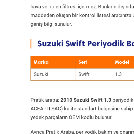
hava ve polen filtresi içermez. Bunların dışınd
maddeden oluşan bir kontrol listesi aracınıza 
geniş bilgi sunulur.
Suzuki Swift Periyodik B
Marka
Seri
Model
Suzuki
Swift
1.3
Pratik araba;
2010 Suzuki Swift 1.3
periyodik 
ACEA - ILSAC) kalite standart belgesine sahip
yedek parçaların OEM kodlu bulunur.
Ayrıca Pratik Araba, periyodik bakım ve onarım