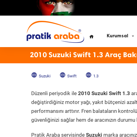
Kurumsal
2010 Suzuki Swift 1.3 Araç Bak
Suzuki
Swift
1.3
Düzenli periyodik ile
2010 Suzuki Swift 1.3
ara
değiştirdiğiniz motor yağı, yakıt bütçenizi azal
performansını arttırır. Fren balataların kontr
güvenliğinizi sağlar hem de aracınızın durumu h
Pratik Araba servisinde
Suzuki
marka aracınıza