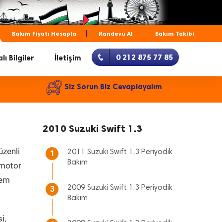
Bakım Fiyatı Hesapla
Randevu Al
Bakım Takibi
0 212 875 77 85
lı Bilgiler
İletişim
Siz Sorun Biz Cevaplayalım
2010 Suzuki Swift 1.3
üzenli
2011 Suzuki Swift 1.3 Periyodik
1
Bakım
, motor
hem
2009 Suzuki Swift 1.3 Periyodik
3
Bakım
i,