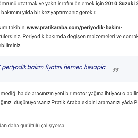
ömrünü uzatmak ve yakıt israfını önlemek için
2010 Suzuki 
bakımını yılda bir kez yaptırmanız gerekir.
kım takibini
www.pratikaraba.com/periyodik-bakim-
tülersiniz. Periyodik bakımda değişen malzemeleri ve sonrak
ilirsiniz.
3
periyodik bakım fiyatını hemen hesapla
”
diği halde aracınızın yeni bir motor yağına ihtiyacı olabilir
ğınızı düşünüyorsanız Pratik Araba ekibini aramanızı yâda P
an daha gürültülü çalışıyorsa