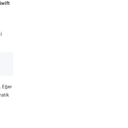
Swift
i
. Eğer
ratik