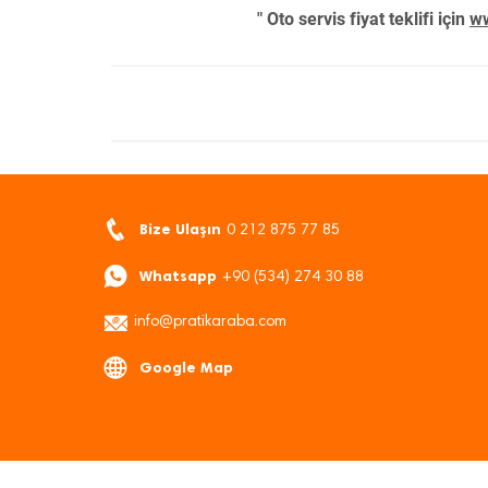
" Oto servis fiyat teklifi için
ww
Bize Ulaşın
0 212 875 77 85
Whatsapp
+90 (534) 274 30 88
info@pratikaraba.com
Google Map