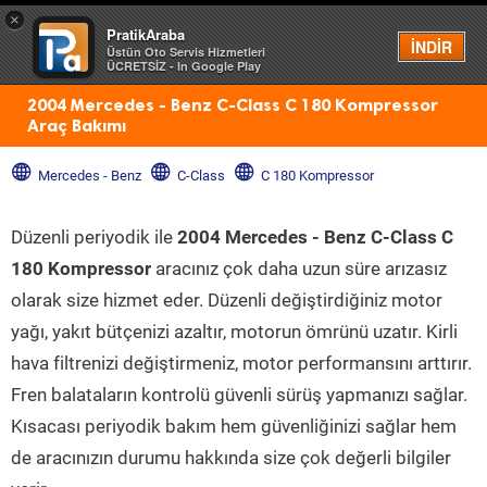
×
PratikAraba
Menü
İNDİR
Üstün Oto Servis Hizmetleri
ÜCRETSİZ - In Google Play
2004 Mercedes - Benz C-Class C 180 Kompressor
Araç Bakımı
Mercedes - Benz
C-Class
C 180 Kompressor
Düzenli periyodik ile
2004 Mercedes - Benz C-Class C
180 Kompressor
aracınız çok daha uzun süre arızasız
olarak size hizmet eder. Düzenli değiştirdiğiniz motor
yağı, yakıt bütçenizi azaltır, motorun ömrünü uzatır. Kirli
hava filtrenizi değiştirmeniz, motor performansını arttırır.
Fren balataların kontrolü güvenli sürüş yapmanızı sağlar.
Kısacası periyodik bakım hem güvenliğinizi sağlar hem
de aracınızın durumu hakkında size çok değerli bilgiler