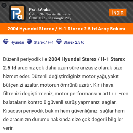
×
PratikAraba
Menü
İNDİR
Üstün Oto Servis Hizmetleri
ÜCRETSİZ - In Google Play
2004 Hyundai Starex / H-1 Starex 2.5 td Araç Bakımı
Hyundai
Starex / H-1
Starex 2.5 td
Düzenli periyodik ile
2004 Hyundai Starex / H-1 Starex
2.5 td
aracınız çok daha uzun süre arızasız olarak size
hizmet eder. Düzenli değiştirdiğiniz motor yağı, yakıt
bütçenizi azaltır, motorun ömrünü uzatır. Kirli hava
filtrenizi değiştirmeniz, motor performansını arttırır. Fren
balataların kontrolü güvenli sürüş yapmanızı sağlar.
Kısacası periyodik bakım hem güvenliğinizi sağlar hem
de aracınızın durumu hakkında size çok değerli bilgiler
verir.