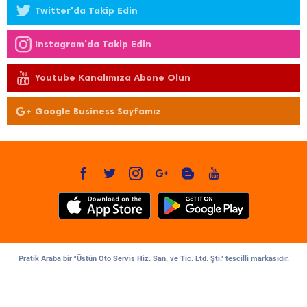
Twitter'da Takip Edin
Instagram'da Takip Edin
Youtube Kanalımıza Abone Olun
Google Business Sayfamız
Pratik Araba bir "Üstün Oto Servis Hiz. San. ve Tic. Ltd. Şti." tescilli markasıdır.