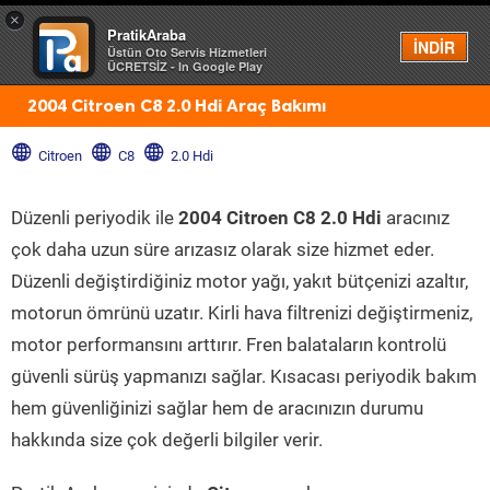
×
PratikAraba
Menü
İNDİR
Üstün Oto Servis Hizmetleri
ÜCRETSİZ - In Google Play
2004 Citroen C8 2.0 Hdi Araç Bakımı
Citroen
C8
2.0 Hdi
Düzenli periyodik ile
2004 Citroen C8 2.0 Hdi
aracınız
çok daha uzun süre arızasız olarak size hizmet eder.
Düzenli değiştirdiğiniz motor yağı, yakıt bütçenizi azaltır,
motorun ömrünü uzatır. Kirli hava filtrenizi değiştirmeniz,
motor performansını arttırır. Fren balataların kontrolü
güvenli sürüş yapmanızı sağlar. Kısacası periyodik bakım
hem güvenliğinizi sağlar hem de aracınızın durumu
hakkında size çok değerli bilgiler verir.