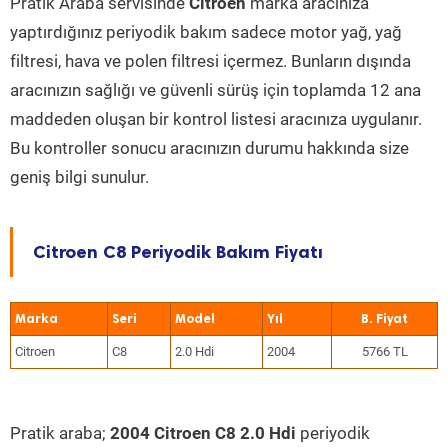
Pratik Araba servisinde
Citroen
marka aracınıza
yaptırdığınız periyodik bakım sadece motor yağ, yağ
filtresi, hava ve polen filtresi içermez. Bunların dışında
aracınızın sağlığı ve güvenli sürüş için toplamda 12 ana
maddeden oluşan bir kontrol listesi aracınıza uygulanır.
Bu kontroller sonucu aracınızın durumu hakkında size
geniş bilgi sunulur.
Citroen C8 Periyodik Bakım Fiyatı
Marka
Seri
Model
Yıl
Citroen
C8
2.0 Hdi
2004
5766 TL
Pratik araba;
2004 Citroen C8 2.0 Hdi
periyodik