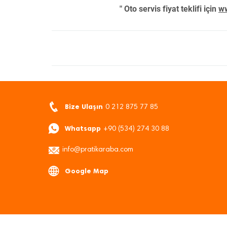
" Oto servis fiyat teklifi için
ww
Bize Ulaşın
0 212 875 77 85
Whatsapp
+90 (534) 274 30 88
info@pratikaraba.com
Google Map