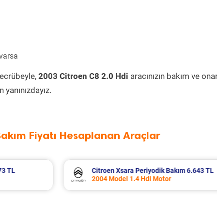
 varsa
tecrübeyle,
2003 Citroen C8 2.0 Hdi
aracınızın bakım ve ona
 yanınızdayız.
Bakım Fiyatı Hesaplanan Araçlar
3 TL
Dacia Duster Periyodik Bakım 7.799 TL
2012 Model 1.5 Dci Motor