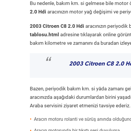
Bu nedenle, bakım km. si gelmese bile motor 
2.0 Hdi
aracınızın motor yağ değişimi ve periyo
2003 Citroen C8 2.0 Hdi
aracınızın periyodik 
tablosu.html
adresine tıklayarak online görün
bakım kilometre ve zamanını da buradan izleyeb
“
2003 Citroen C8 2.0 H
Bazen, periyodik bakım km. si yâda zamanı gelme
aracınızda aşağıdaki durumlardan birini yaşadı
Araba servisini ziyaret etmenizi tavsiye ederiz.
Aracın motoru rolanti ve sürüş anında olduğund
Aracın motorunda bir tıkırtı sesi duyulursa