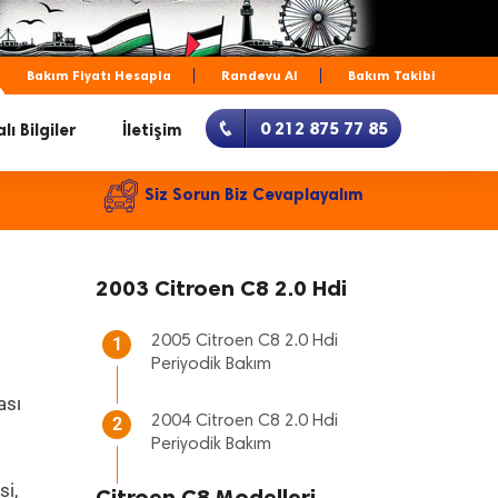
Bakım Fiyatı Hesapla
Randevu Al
Bakım Takibi
0 212 875 77 85
lı Bilgiler
İletişim
Siz Sorun Biz Cevaplayalım
2003 Citroen C8 2.0 Hdi
2005 Citroen C8 2.0 Hdi
1
Periyodik Bakım
ası
2004 Citroen C8 2.0 Hdi
2
Periyodik Bakım
si,
Citroen C8 Modelleri