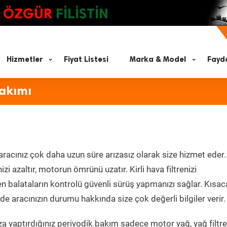
ÖZGÜR
FİLİSTİN
Hizmetler
Fiyat Listesi
Marka & Model
Fayda
Bakımı
aracınız çok daha uzun süre arızasız olarak size hizmet eder.
zi azaltır, motorun ömrünü uzatır. Kirli hava filtrenizi
en balataların kontrolü güvenli sürüş yapmanızı sağlar. Kısac
e aracınızın durumu hakkında size çok değerli bilgiler verir.
a yaptırdığınız periyodik bakım sadece motor yağ, yağ filtre