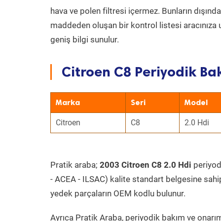
hava ve polen filtresi içermez. Bunların dışınd
maddeden oluşan bir kontrol listesi aracınıza 
geniş bilgi sunulur.
Citroen C8 Periyodik Bak
Marka
Seri
Model
Citroen
C8
2.0 Hdi
Pratik araba;
2003 Citroen C8 2.0 Hdi
periyodi
- ACEA - ILSAC) kalite standart belgesine sahi
yedek parçaların OEM kodlu bulunur.
Ayrıca Pratik Araba, periyodik bakım ve onarım