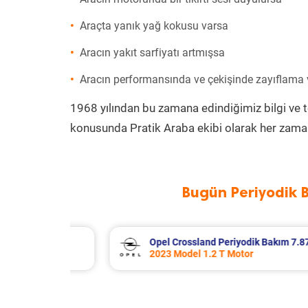
Araçta yanık yağ kokusu varsa
Aracın yakıt sarfiyatı artmışsa
Aracın performansında ve çekişinde zayıflama
1968 yılından bu zamana edindiğimiz bilgi ve 
konusunda Pratik Araba ekibi olarak her zaman
Bugün Periyodik 
m 7.873 TL
Citroen Xsara Periyodik Bakım 6.64
2004 Model 1.4 Hdi Motor