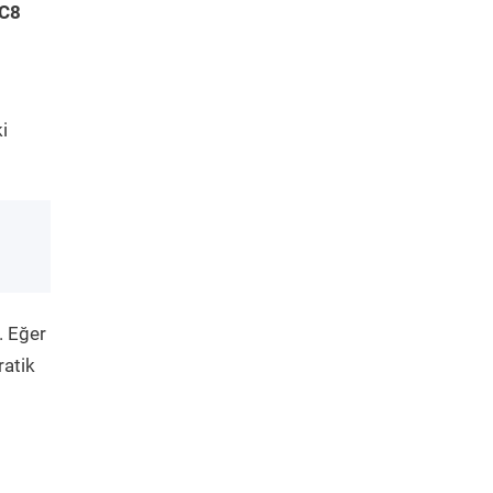
 C8
i
. Eğer
ratik