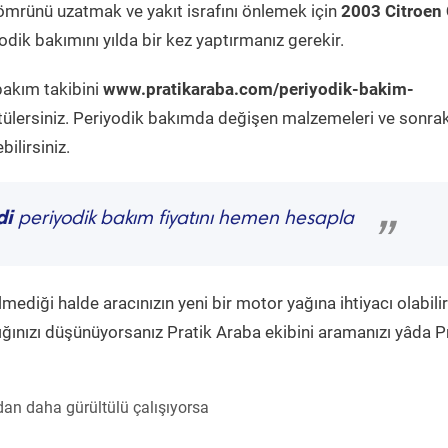
ömrünü uzatmak ve yakıt israfını önlemek için
2003 Citroen
dik bakımını yılda bir kez yaptırmanız gerekir.
bakım takibini
www.pratikaraba.com/periyodik-bakim-
tülersiniz. Periyodik bakımda değişen malzemeleri ve sonrak
ilirsiniz.
di
periyodik bakım fiyatını hemen hesapla
”
diği halde aracınızın yeni bir motor yağına ihtiyacı olabilir
ğınızı düşünüyorsanız Pratik Araba ekibini aramanızı yâda P
an daha gürültülü çalışıyorsa