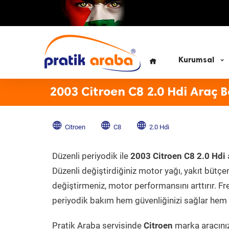
Kurumsal
2003 Citroen C8 2.0 Hdi Araç 
Citroen
C8
2.0 Hdi
Düzenli periyodik ile
2003 Citroen C8 2.0 Hdi
Düzenli değiştirdiğiniz motor yağı, yakıt bütçeni
değiştirmeniz, motor performansını arttırır. Fr
periyodik bakım hem güvenliğinizi sağlar hem d
Pratik Araba servisinde
Citroen
marka aracınız