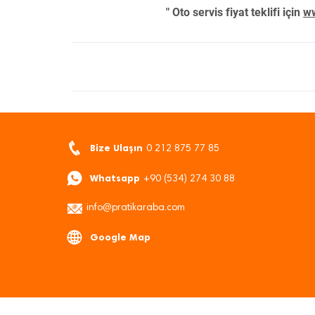
" Oto servis fiyat teklifi için
ww
Bize Ulaşın
0 212 875 77 85
Whatsapp
+90 (534) 274 30 88
info@pratikaraba.com
Google Map