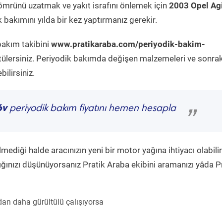
ömrünü uzatmak ve yakıt israfını önlemek için
2003 Opel Agi
bakımını yılda bir kez yaptırmanız gerekir.
bakım takibini
www.pratikaraba.com/periyodik-bakim-
tülersiniz. Periyodik bakımda değişen malzemeleri ve sonrak
ilirsiniz.
6v
periyodik bakım fiyatını hemen hesapla
”
diği halde aracınızın yeni bir motor yağına ihtiyacı olabilir
ğınızı düşünüyorsanız Pratik Araba ekibini aramanızı yâda P
an daha gürültülü çalışıyorsa