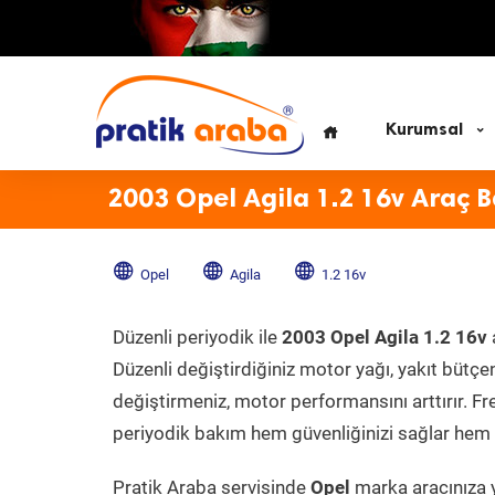
Kurumsal
2003 Opel Agila 1.2 16v Araç 
Opel
Agila
1.2 16v
Düzenli periyodik ile
2003 Opel Agila 1.2 16v
Düzenli değiştirdiğiniz motor yağı, yakıt bütçeni
değiştirmeniz, motor performansını arttırır. Fr
periyodik bakım hem güvenliğinizi sağlar hem d
Pratik Araba servisinde
Opel
marka aracınıza y