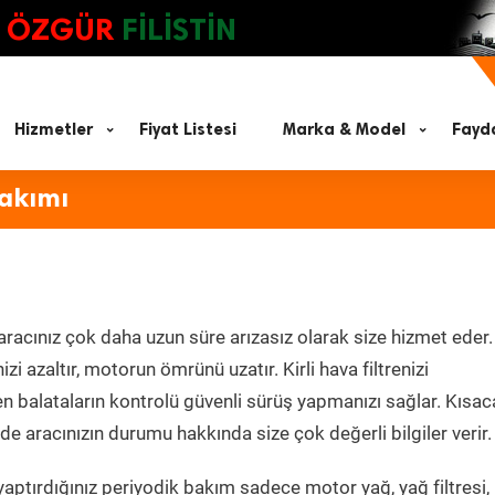
ÖZGÜR
FİLİSTİN
Hizmetler
Fiyat Listesi
Marka & Model
Fayda
Bakımı
aracınız çok daha uzun süre arızasız olarak size hizmet eder.
zi azaltır, motorun ömrünü uzatır. Kirli hava filtrenizi
en balataların kontrolü güvenli sürüş yapmanızı sağlar. Kısac
e aracınızın durumu hakkında size çok değerli bilgiler verir.
aptırdığınız periyodik bakım sadece motor yağ, yağ filtresi,