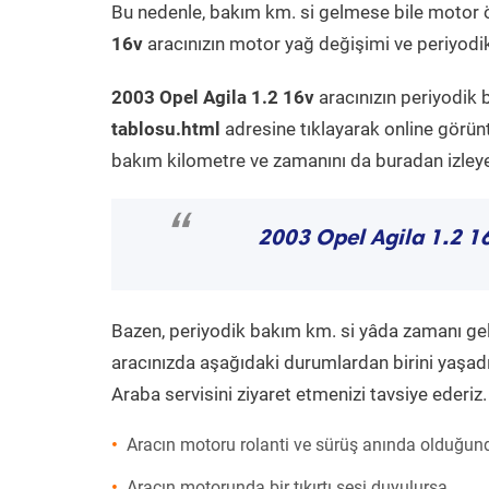
Bu nedenle, bakım km. si gelmese bile motor 
16v
aracınızın motor yağ değişimi ve periyodik 
2003 Opel Agila 1.2 16v
aracınızın periyodik 
tablosu.html
adresine tıklayarak online görün
bakım kilometre ve zamanını da buradan izleyeb
“
2003 Opel Agila 1.2 1
Bazen, periyodik bakım km. si yâda zamanı gelme
aracınızda aşağıdaki durumlardan birini yaşadı
Araba servisini ziyaret etmenizi tavsiye ederiz.
Aracın motoru rolanti ve sürüş anında olduğund
Aracın motorunda bir tıkırtı sesi duyulursa