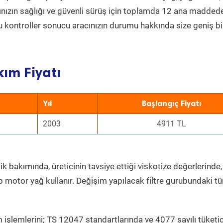
acınızın sağlığı ve güvenli sürüş için toplamda 12 ana madded
 Bu kontroller sonucu aracınızın durumu hakkında size geniş bi
kım Fiyatı
Yıl
Başlangıç Fiyatı
2003
4911 TL
k bakımında, üreticinin tavsiye ettiği viskotize değerlerinde,
p motor yağ kullanır. Değişim yapılacak filtre gurubundaki t
 işlemlerini; TS 12047 standartlarında ve 4077 sayılı tüketic