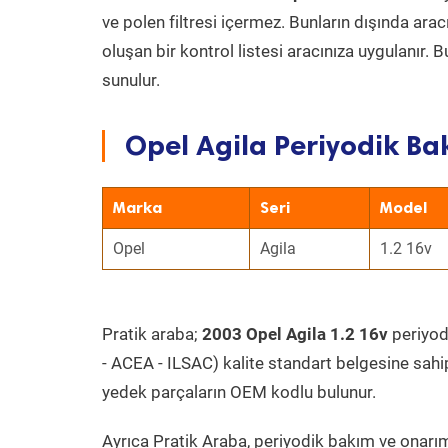
ve polen filtresi içermez. Bunların dışında ar
oluşan bir kontrol listesi aracınıza uygulanır.
sunulur.
Opel Agila Periyodik Ba
Marka
Seri
Model
Opel
Agila
1.2 16v
Pratik araba;
2003 Opel Agila 1.2 16v
periyodi
- ACEA - ILSAC) kalite standart belgesine sahi
yedek parçaların OEM kodlu bulunur.
Ayrıca Pratik Araba, periyodik bakım ve onarım