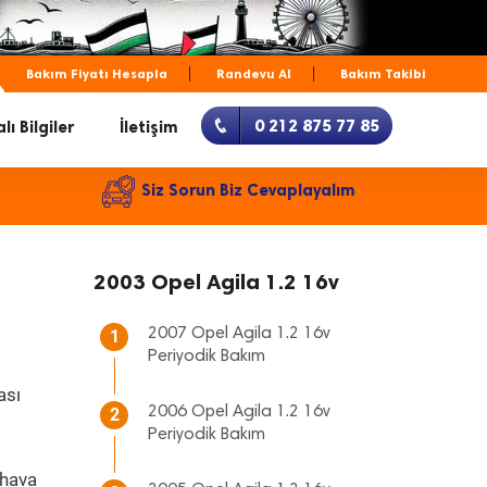
Bakım Fiyatı Hesapla
Randevu Al
Bakım Takibi
0 212 875 77 85
lı Bilgiler
İletişim
Siz Sorun Biz Cevaplayalım
2003 Opel Agila 1.2 16v
2007 Opel Agila 1.2 16v
1
Periyodik Bakım
ası
2006 Opel Agila 1.2 16v
2
Periyodik Bakım
 hava