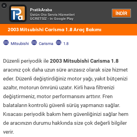
×
PratikAraba
Menü
İNDİR
Üstün Oto Servis Hizmetleri
ÜCRETSİZ - In Google Play
2003 Mitsubishi Carisma 1.8 Araç Bakımı
Mitsubishi
Carisma
1.8
Düzenli periyodik ile
2003 Mitsubishi Carisma 1.8
aracınız çok daha uzun süre arızasız olarak size hizmet
eder. Düzenli değiştirdiğiniz motor yağı, yakıt bütçenizi
azaltır, motorun ömrünü uzatır. Kirli hava filtrenizi
değiştirmeniz, motor performansını arttırır. Fren
balataların kontrolü güvenli sürüş yapmanızı sağlar.
Kısacası periyodik bakım hem güvenliğinizi sağlar hem
de aracınızın durumu hakkında size çok değerli bilgiler
verir.