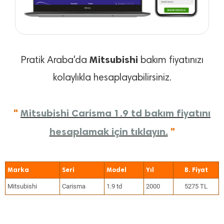
Mitsubishi
Pratik Araba'da
bakım fiyatınızı
kolaylıkla hesaplayabilirsiniz.
"
Mitsubishi Carisma 1.9 td bakım fiyatını
hesaplamak için tıklayın.
"
Marka
Seri
Model
Yıl
Mitsubishi
Carisma
1.9 td
2000
5275 TL