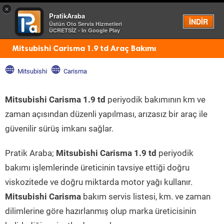
×
PratikAraba
Menü
İNDİR
Üstün Oto Servis Hizmetleri
ÜCRETSİZ - In Google Play
Mitsubishi Carisma 1.9 td Araç Bakımı
Mitsubishi
Carisma
Mitsubishi Carisma 1.9 td
periyodik bakımının km ve
zaman açısından düzenli yapılması, arızasız bir araç ile
güvenilir sürüş imkanı sağlar.
Pratik Araba;
Mitsubishi Carisma 1.9 td
periyodik
bakımı işlemlerinde üreticinin tavsiye ettiği doğru
viskozitede ve doğru miktarda motor yağı kullanır.
Mitsubishi Carisma
bakım servis listesi, km. ve zaman
dilimlerine göre hazırlanmış olup marka üreticisinin