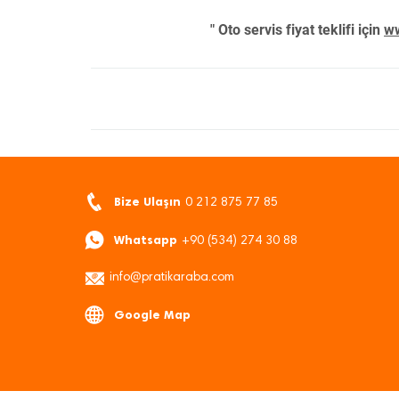
" Oto servis fiyat teklifi için
ww
Bize Ulaşın
0 212 875 77 85
Whatsapp
+90 (534) 274 30 88
info@pratikaraba.com
Google Map