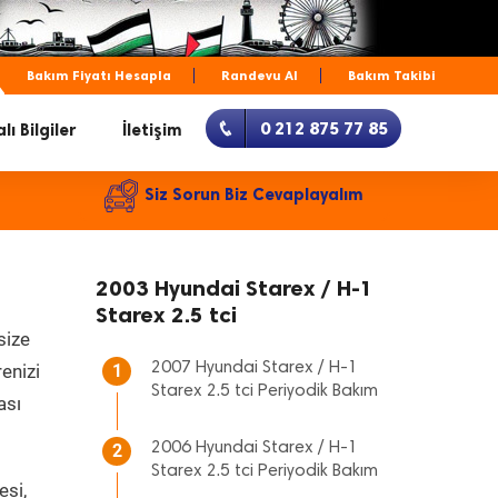
Bakım Fiyatı Hesapla
Randevu Al
Bakım Takibi
0 212 875 77 85
lı Bilgiler
İletişim
Siz Sorun Biz Cevaplayalım
2003 Hyundai Starex / H-1
Starex 2.5 tci
size
2007 Hyundai Starex / H-1
renizi
1
Starex 2.5 tci Periyodik Bakım
ası
2006 Hyundai Starex / H-1
2
Starex 2.5 tci Periyodik Bakım
esi,