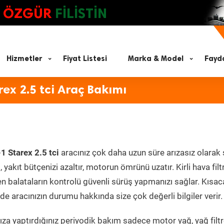
ÖZGÜR
FİLİSTİN
Hizmetler
Fiyat Listesi
Marka & Model
Fayda
ex 2.5 tci Araç Bakımı
1 Starex 2.5 tci
aracınız çok daha uzun süre arızasız olarak 
yakıt bütçenizi azaltır, motorun ömrünü uzatır. Kirli hava filt
en balataların kontrolü güvenli sürüş yapmanızı sağlar. Kısac
e aracınızın durumu hakkında size çok değerli bilgiler verir.
za yaptırdığınız periyodik bakım sadece motor yağ, yağ filtr