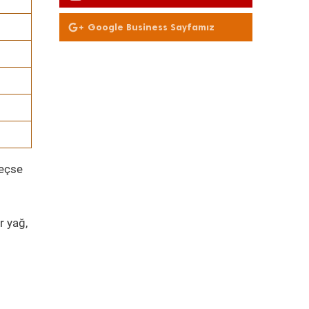
Olun
Google Business Sayfamız
geçse
r yağ,