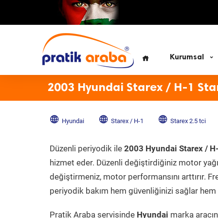
Kurumsal
2003 Hyundai Starex / H-1 Star
Hyundai
Starex / H-1
Starex 2.5 tci
Düzenli periyodik ile
2003 Hyundai Starex / H-
hizmet eder. Düzenli değiştirdiğiniz motor yağı, 
değiştirmeniz, motor performansını arttırır. Fr
periyodik bakım hem güvenliğinizi sağlar hem d
Pratik Araba servisinde
Hyundai
marka aracını