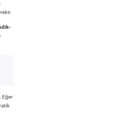
i
rekir.
odik-
e
. Eğer
ratik