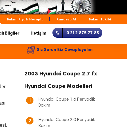
Bakım Fiyatı Hesapla
Randevu Al
Bakım Takibi
0 212 875 77 85
lı Bilgiler
İletişim
Siz Sorun Biz Cevaplayalım
2003 Hyundai Coupe 2.7 fx
Hyundai Coupe Modelleri
der.
Hyundai Coupe 1.6 Periyodik
1
ası
Bakım
Hyundai Coupe 2.0 Periyodik
2
esi,
Bakım