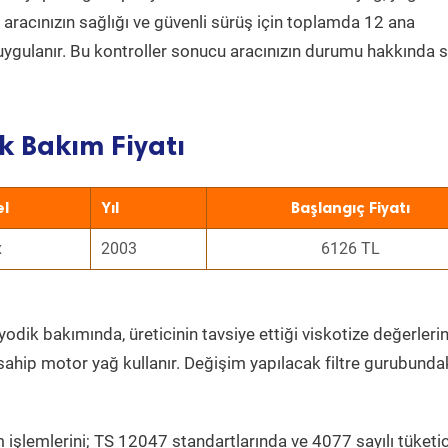
a aracınızın sağlığı ve güvenli sürüş için toplamda 12 ana
uygulanır. Bu kontroller sonucu aracınızın durumu hakkında s
k Bakım Fiyatı
l
Yıl
Başlangıç Fiyatı
x
2003
6126 TL
yodik bakımında, üreticinin tavsiye ettiği viskotize değerlerin
sahip motor yağ kullanır. Değişim yapılacak filtre gurubunda
 işlemlerini; TS 12047 standartlarında ve 4077 sayılı tüketic