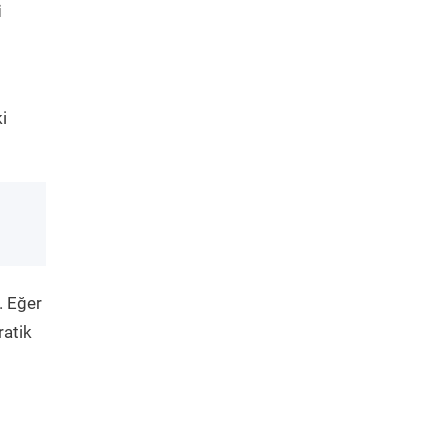
i
i
. Eğer
ratik