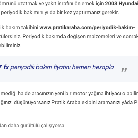
ömrünü uzatmak ve yakıt israfını önlemek için
2003 Hyunda
periyodik bakımını yılda bir kez yaptırmanız gerekir.
dik bakım takibini
www.pratikaraba.com/periyodik-bakim-
tülersiniz. Periyodik bakımda değişen malzemeleri ve sonrak
ilirsiniz.
 fx
periyodik bakım fiyatını hemen hesapla
”
diği halde aracınızın yeni bir motor yağına ihtiyacı olabilir
ğınızı düşünüyorsanız Pratik Araba ekibini aramanızı yâda P
an daha gürültülü çalışıyorsa