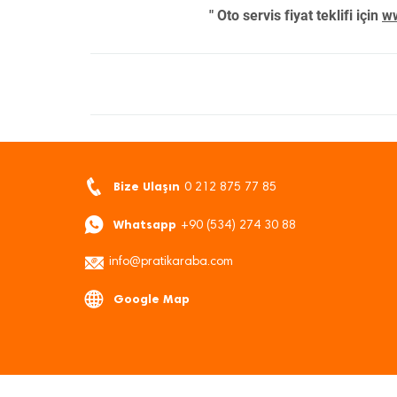
" Oto servis fiyat teklifi için
ww
Bize Ulaşın
0 212 875 77 85
Whatsapp
+90 (534) 274 30 88
info@pratikaraba.com
Google Map