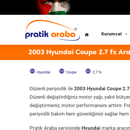
Kurumsal
2003 Hyundai Coupe 2.7 fx Ar
Hyundai
Coupe
2.7 fx
Düzenli periyodik ile
2003 Hyundai Coupe 2.7
Düzenli değiştirdiğiniz motor yağı, yakıt bütçeni
değiştirmeniz, motor performansını arttırır. Fr
periyodik bakım hem güvenliğinizi sağlar hem d
Pratik Araba servisinde
Hyundai
marka aracını