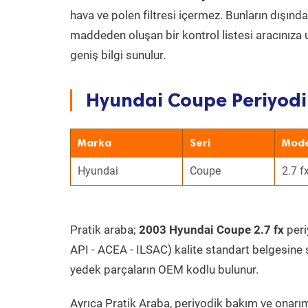
hava ve polen filtresi içermez. Bunların dışınd
maddeden oluşan bir kontrol listesi aracınıza 
geniş bilgi sunulur.
Hyundai Coupe Periyodi
Marka
Seri
Mode
Hyundai
Coupe
2.7 f
Pratik araba;
2003 Hyundai Coupe 2.7 fx
peri
API - ACEA - ILSAC) kalite standart belgesine 
yedek parçaların OEM kodlu bulunur.
Ayrıca Pratik Araba, periyodik bakım ve onarım