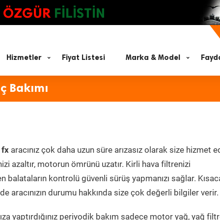
ÖZGÜR
FİLİSTİN
Hizmetler
Fiyat Listesi
Marka & Model
Fayda
aç Bakımı
 fx
aracınız çok daha uzun süre arızasız olarak size hizmet e
zi azaltır, motorun ömrünü uzatır. Kirli hava filtrenizi
en balataların kontrolü güvenli sürüş yapmanızı sağlar. Kısac
e aracınızın durumu hakkında size çok değerli bilgiler verir.
za yaptırdığınız periyodik bakım sadece motor yağ, yağ filtr