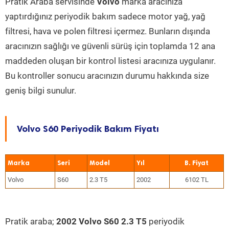
Pratik Araba servisinde
Volvo
marka aracınıza
yaptırdığınız periyodik bakım sadece motor yağ, yağ
filtresi, hava ve polen filtresi içermez. Bunların dışında
aracınızın sağlığı ve güvenli sürüş için toplamda 12 ana
maddeden oluşan bir kontrol listesi aracınıza uygulanır.
Bu kontroller sonucu aracınızın durumu hakkında size
geniş bilgi sunulur.
Volvo S60 Periyodik Bakım Fiyatı
Marka
Seri
Model
Yıl
Volvo
S60
2.3 T5
2002
6102 TL
Pratik araba;
2002 Volvo S60 2.3 T5
periyodik