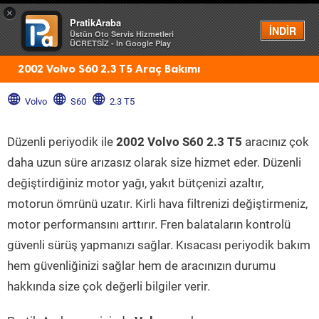
×
PratikAraba
Menü
İNDİR
Üstün Oto Servis Hizmetleri
ÜCRETSİZ - In Google Play
2002 Volvo S60 2.3 T5 Araç Bakımı
Volvo
S60
2.3 T5
Düzenli periyodik ile
2002 Volvo S60 2.3 T5
aracınız çok
daha uzun süre arızasız olarak size hizmet eder. Düzenli
değiştirdiğiniz motor yağı, yakıt bütçenizi azaltır,
motorun ömrünü uzatır. Kirli hava filtrenizi değiştirmeniz,
motor performansını arttırır. Fren balataların kontrolü
güvenli sürüş yapmanızı sağlar. Kısacası periyodik bakım
hem güvenliğinizi sağlar hem de aracınızın durumu
hakkında size çok değerli bilgiler verir.