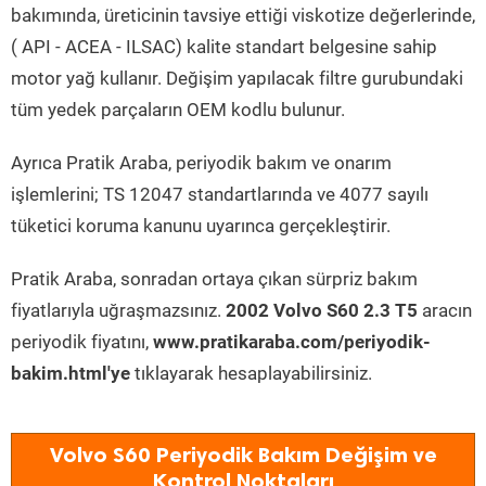
bakımında, üreticinin tavsiye ettiği viskotize değerlerinde,
( API - ACEA - ILSAC) kalite standart belgesine sahip
motor yağ kullanır. Değişim yapılacak filtre gurubundaki
tüm yedek parçaların OEM kodlu bulunur.
Ayrıca Pratik Araba, periyodik bakım ve onarım
işlemlerini; TS 12047 standartlarında ve 4077 sayılı
tüketici koruma kanunu uyarınca gerçekleştirir.
Pratik Araba, sonradan ortaya çıkan sürpriz bakım
fiyatlarıyla uğraşmazsınız.
2002 Volvo S60 2.3 T5
aracın
periyodik fiyatını,
www.pratikaraba.com/periyodik-
bakim.html'ye
tıklayarak hesaplayabilirsiniz.
Volvo S60 Periyodik Bakım Değişim ve
Kontrol Noktaları