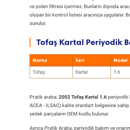
ve polen filtresi içermez. Bunların dışında ar
oluşan bir kontrol listesi aracınıza uygulanır.
sunulur.
Tofaş Kartal Periyodik B
Marka
Seri
Model
Tofaş
Kartal
1.6
Pratik araba;
2002 Tofaş Kartal 1.6
periyodik b
ACEA - ILSAC) kalite standart belgesine sahip
yedek parçaların OEM kodlu bulunur.
Ayrıca Pratik Araba, periyodik bakım ve onarım