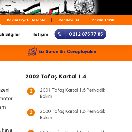
Bakım Fiyatı Hesapla
Randevu Al
Bakım Takibi
0 212 875 77 85
lı Bilgiler
İletişim
Siz Sorun Biz Cevaplayalım
2002 Tofaş Kartal 1.6
zenli
2001 Tofaş Kartal 1.6 Periyodik
2
Bakım
, motor
hem
2000 Tofaş Kartal 1.6 Periyodik
3
Bakım
, hava