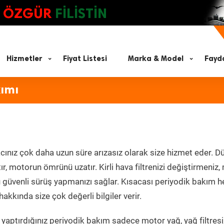
ÖZGÜR
FİLİSTİN
Hizmetler
Fiyat Listesi
Marka & Model
Fayda
kımı
cınız çok daha uzun süre arızasız olarak size hizmet eder. Dü
tır, motorun ömrünü uzatır. Kirli hava filtrenizi değiştirmeniz
olü güvenli sürüş yapmanızı sağlar. Kısacası periyodik bakım 
akkında size çok değerli bilgiler verir.
yaptırdığınız periyodik bakım sadece motor yağ, yağ filtresi