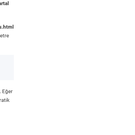
rtal
u.html
etre
. Eğer
ratik