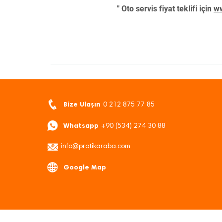
" Oto servis fiyat teklifi için
ww
Bize Ulaşın
0 212 875 77 85
Whatsapp
+90 (534) 274 30 88
info@pratikaraba.com
Google Map