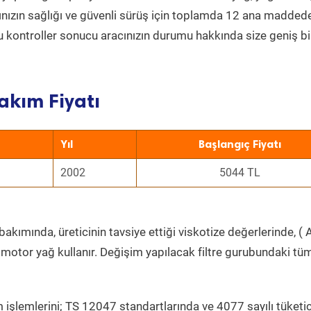
acınızın sağlığı ve güvenli sürüş için toplamda 12 ana madded
 Bu kontroller sonucu aracınızın durumu hakkında size geniş bi
akım Fiyatı
Yıl
Başlangıç Fiyatı
2002
5044 TL
akımında, üreticinin tavsiye ettiği viskotize değerlerinde, ( A
 motor yağ kullanır. Değişim yapılacak filtre gurubundaki tü
 işlemlerini; TS 12047 standartlarında ve 4077 sayılı tüketic