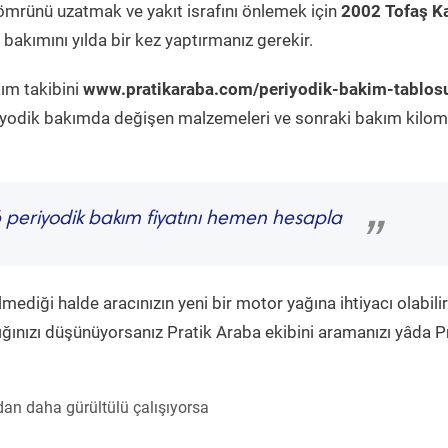
ömrünü uzatmak ve yakıt israfını önlemek için
2002 Tofaş Ka
bakımını yılda bir kez yaptırmanız gerekir.
kım takibini
www.pratikaraba.com/periyodik-bakim-tablos
eriyodik bakımda değişen malzemeleri ve sonraki bakım kilom
6
periyodik bakım fiyatını hemen hesapla
”
diği halde aracınızın yeni bir motor yağına ihtiyacı olabilir
ğınızı düşünüyorsanız Pratik Araba ekibini aramanızı yâda P
an daha gürültülü çalışıyorsa