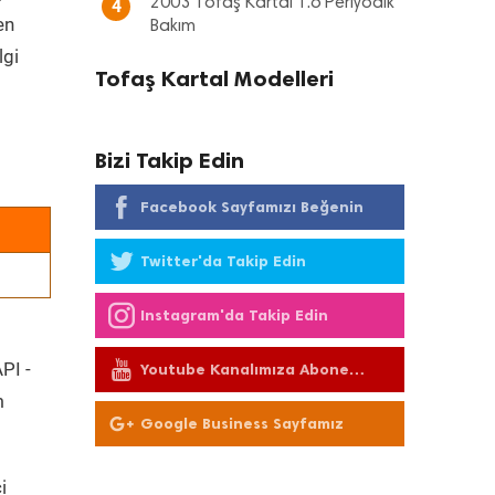
2003 Tofaş Kartal 1.6 Periyodik
4
en
Bakım
lgi
Tofaş Kartal Modelleri
Bizi Takip Edin
Facebook Sayfamızı Beğenin
Twitter'da Takip Edin
Instagram'da Takip Edin
PI -
Youtube Kanalımıza Abone
Olun
m
Google Business Sayfamız
i