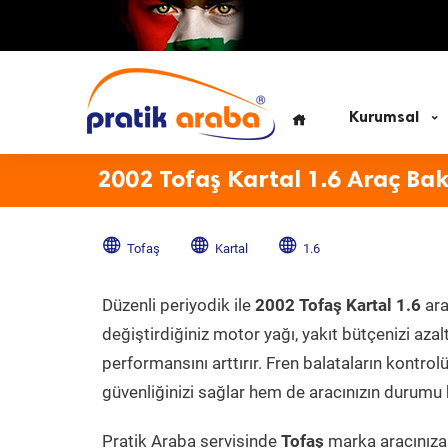
Kurumsal
2002 Tofaş Kartal 1.6 Araç Ba
Tofaş
Kartal
1.6
Düzenli periyodik ile
2002 Tofaş Kartal 1.6
ara
değiştirdiğiniz motor yağı, yakıt bütçenizi azal
performansını arttırır. Fren balataların kontr
güvenliğinizi sağlar hem de aracınızın durumu h
Pratik Araba servisinde
Tofaş
marka aracınıza 