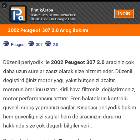
×
PratikAraba
Menü
İNDİR
Üstün Oto Servis Hizmetleri
ÜCRETSİZ - In Google Play
2002 Peugeot 307 2.0 Araç Bakımı
Peugeot
307
2.0
Düzenli periyodik ile
2002 Peugeot 307 2.0
aracınız çok
daha uzun süre arızasız olarak size hizmet eder. Düzenli
değiştirdiğiniz motor yağı, yakıt bütçenizi azaltır,
motorun ömrünü uzatır. Kirli hava filtrenizi değiştirmeniz,
motor performansını arttırır. Fren balataların kontrolü
güvenli sürüş yapmanızı sağlar. Kısacası periyodik bakım
hem güvenliğinizi sağlar hem de aracınızın durumu
hakkında size çok değerli bilgiler verir.