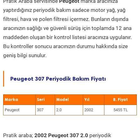
Pratik Araba servisinde
Peugeot
marka aracınıza
yaptırdığınız periyodik bakım sadece motor yağ, yağ
filtresi, hava ve polen filtresi içermez. Bunların dışında
aracınızın sağlığı ve güvenli sürüş için toplamda 12 ana
maddeden oluşan bir kontrol listesi aracınıza uygulanır.
Bu kontroller sonucu aracınızın durumu hakkında size
geniş bilgi sunulur.
Peugeot 307 Periyodik Bakım Fiyatı
Marka
Seri
Model
Yıl
Peugeot
307
2.0
2002
5455 TL
Pratik araba;
2002 Peugeot 307 2.0
periyodik