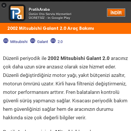
×
PratikAraba
Menü
İNDİR
Üstün Oto Servis Hizmetleri
ÜCRETSİZ - In Google Play
2002 Mitsubishi Galant 2.0 Araç Bakımı
Mitsubishi
Galant
2.0
Düzenli periyodik ile
2002 Mitsubishi Galant 2.0
aracınız
çok daha uzun süre arızasız olarak size hizmet eder.
Düzenli değiştirdiğiniz motor yağı, yakıt bütçenizi azaltır,
motorun ömrünü uzatır. Kirli hava filtrenizi değiştirmeniz,
motor performansını arttırır. Fren balataların kontrolü
güvenli sürüş yapmanızı sağlar. Kısacası periyodik bakım
hem güvenliğinizi sağlar hem de aracınızın durumu
hakkında size çok değerli bilgiler verir.