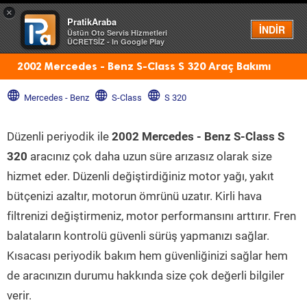
×
PratikAraba
Menü
İNDİR
Üstün Oto Servis Hizmetleri
ÜCRETSİZ - In Google Play
2002 Mercedes - Benz S-Class S 320 Araç Bakımı
Mercedes - Benz
S-Class
S 320
Düzenli periyodik ile
2002 Mercedes - Benz S-Class S
320
aracınız çok daha uzun süre arızasız olarak size
hizmet eder. Düzenli değiştirdiğiniz motor yağı, yakıt
bütçenizi azaltır, motorun ömrünü uzatır. Kirli hava
filtrenizi değiştirmeniz, motor performansını arttırır. Fren
balataların kontrolü güvenli sürüş yapmanızı sağlar.
Kısacası periyodik bakım hem güvenliğinizi sağlar hem
de aracınızın durumu hakkında size çok değerli bilgiler
verir.