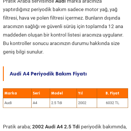
Pratik Araba servisinde
Audi
marka aracınıza
yaptırdığınız periyodik bakım sadece motor yağ, yağ
filtresi, hava ve polen filtresi içermez. Bunların dışında
aracınızın sağlığı ve güvenli sürüş için toplamda 12 ana
maddeden oluşan bir kontrol listesi aracınıza uygulanır.
Bu kontroller sonucu aracınızın durumu hakkında size
geniş bilgi sunulur.
Audi A4 Periyodik Bakım Fiyatı
Marka
Seri
Model
Yıl
Audi
A4
2.5 Tdi
2002
6032 TL
Pratik araba;
2002 Audi A4 2.5 Tdi
periyodik bakımında,