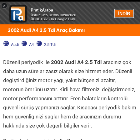
×
PratikAraba
Menü
İNDİR
Üstün Oto Servis Hizmetleri
ÜCRETSİZ - In Google Play
2002 Audi A4 2.5 Tdi Araç Bakımı
Audi
A4
2.5 Tdi
Düzenli periyodik ile
2002 Audi A4 2.5 Tdi
aracınız çok
daha uzun süre arızasız olarak size hizmet eder. Düzenli
değiştirdiğiniz motor yağı, yakıt bütçenizi azaltır,
motorun ömrünü uzatır. Kirli hava filtrenizi değiştirmeniz,
motor performansını arttırır. Fren balataların kontrolü
güvenli sürüş yapmanızı sağlar. Kısacası periyodik bakım
hem güvenliğinizi sağlar hem de aracınızın durumu
hakkında size çok değerli bilgiler verir.