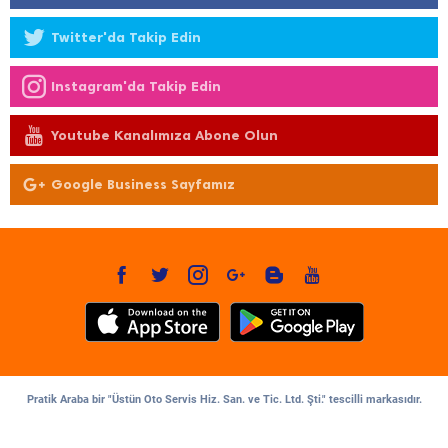
Twitter'da Takip Edin
Instagram'da Takip Edin
Youtube Kanalımıza Abone Olun
Google Business Sayfamız
Pratik Araba bir "Üstün Oto Servis Hiz. San. ve Tic. Ltd. Şti." tescilli markasıdır.