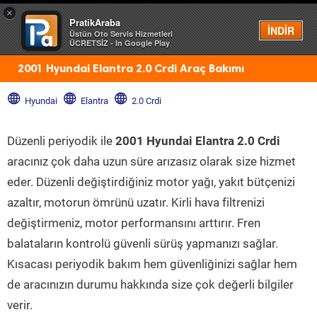
×
PratikAraba
Menü
İNDİR
Üstün Oto Servis Hizmetleri
ÜCRETSİZ - In Google Play
2001 Hyundai Elantra 2.0 Crdi Araç Bakımı
Hyundai
Elantra
2.0 Crdi
Düzenli periyodik ile
2001 Hyundai Elantra 2.0 Crdi
aracınız çok daha uzun süre arızasız olarak size hizmet
eder. Düzenli değiştirdiğiniz motor yağı, yakıt bütçenizi
azaltır, motorun ömrünü uzatır. Kirli hava filtrenizi
değiştirmeniz, motor performansını arttırır. Fren
balataların kontrolü güvenli sürüş yapmanızı sağlar.
Kısacası periyodik bakım hem güvenliğinizi sağlar hem
de aracınızın durumu hakkında size çok değerli bilgiler
verir.