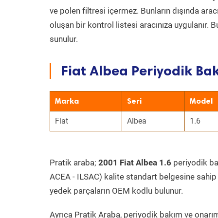
ve polen filtresi içermez. Bunların dışında ar
oluşan bir kontrol listesi aracınıza uygulanır.
sunulur.
Fiat Albea Periyodik Bak
Marka
Seri
Model
Fiat
Albea
1.6
Pratik araba;
2001 Fiat Albea 1.6
periyodik bak
ACEA - ILSAC) kalite standart belgesine sahip
yedek parçaların OEM kodlu bulunur.
Ayrıca Pratik Araba, periyodik bakım ve onarım