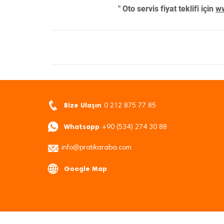
" Oto servis fiyat teklifi için
ww
Bize Ulaşın
0 212 875 77 85
Whatsapp
+90 (534) 274 30 88
info@pratikaraba.com
Google Map