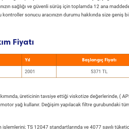
acınızın sağlığı ve güvenli sürüş için toplamda 12 ana madded
 Bu kontroller sonucu aracınızın durumu hakkında size geniş bi
ım Fiyatı
Yıl
Başlangıç Fiyatı
2001
5371 TL
ımında, üreticinin tavsiye ettiği viskotize değerlerinde, ( API
 motor yağ kullanır. Değişim yapılacak filtre gurubundaki tü
 işlemlerini; TS 12047 standartlarında ve 4077 sayılı tüketic