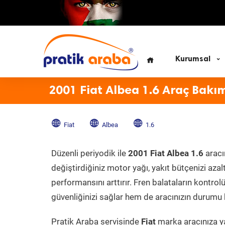
Kurumsal
2001 Fiat Albea 1.6 Araç Bakı
Fiat
Albea
1.6
Düzenli periyodik ile
2001 Fiat Albea 1.6
aracı
değiştirdiğiniz motor yağı, yakıt bütçenizi azal
performansını arttırır. Fren balataların kontr
güvenliğinizi sağlar hem de aracınızın durumu h
Pratik Araba servisinde
Fiat
marka aracınıza ya