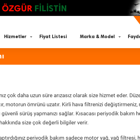
ÖZGÜR
FİLİSTİN
Hizmetler
Fiyat Listesi
Marka & Model
Fayda
mı
nız çok daha uzun süre arızasız olarak size hizmet eder. Düze
tır, motorun ömrünü uzatır. Kirli hava filtrenizi değiştirmeniz
olü güvenli sürüş yapmanızı sağlar. Kısacası periyodik bakım 
akkında size çok değerli bilgiler verir.
ptırdığınız periyodik bakım sadece motor yağ, yağ filtresi, 