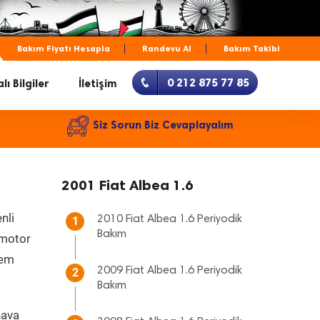
Bakım Fiyatı Hesapla
Randevu Al
Bakım Takibi
0 212 875 77 85
lı Bilgiler
İletişim
Siz Sorun Biz Cevaplayalım
2001 Fiat Albea 1.6
nli
2010 Fiat Albea 1.6 Periyodik
1
Bakım
, motor
hem
2009 Fiat Albea 1.6 Periyodik
2
Bakım
hava