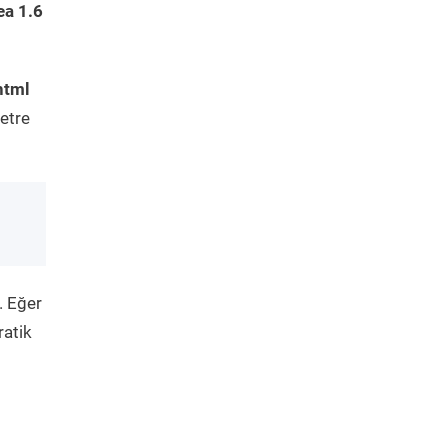
ea 1.6
html
etre
. Eğer
ratik