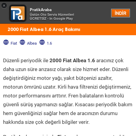
×
PratikAraba
Menü
İNDİR
Üstün Oto Servis Hizmetleri
ÜCRETSİZ - In Google Play
2000 Fiat Albea 1.6 Araç Bakımı
Fiat
Albea
1.6
Düzenli periyodik ile
2000 Fiat Albea 1.6
aracınız çok
daha uzun süre arızasız olarak size hizmet eder. Düzenli
değiştirdiğiniz motor yağı, yakıt bütçenizi azaltır,
motorun ömrünü uzatır. Kirli hava filtrenizi değiştirmeniz,
motor performansını arttırır. Fren balataların kontrolü
güvenli sürüş yapmanızı sağlar. Kısacası periyodik bakım
hem güvenliğinizi sağlar hem de aracınızın durumu
hakkında size çok değerli bilgiler verir.