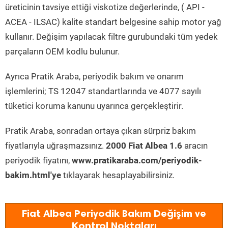
üreticinin tavsiye ettiği viskotize değerlerinde, ( API -
ACEA - ILSAC) kalite standart belgesine sahip motor yağ
kullanır. Değişim yapılacak filtre gurubundaki tüm yedek
parçaların OEM kodlu bulunur.
Ayrıca Pratik Araba, periyodik bakım ve onarım
işlemlerini; TS 12047 standartlarında ve 4077 sayılı
tüketici koruma kanunu uyarınca gerçekleştirir.
Pratik Araba, sonradan ortaya çıkan sürpriz bakım
fiyatlarıyla uğraşmazsınız.
2000 Fiat Albea 1.6
aracın
periyodik fiyatını,
www.pratikaraba.com/periyodik-
bakim.html'ye
tıklayarak hesaplayabilirsiniz.
Fiat Albea Periyodik Bakım Değişim ve
Kontrol Noktaları