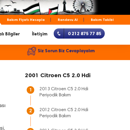
Bakım Fiyatı Hesapla
Randevu Al
Bakım Takibi
0 212 875 77 85
lı Bilgiler
İletişim
Siz Sorun Biz Cevaplayalım
2001 Citroen C5 2.0 Hdi
2013 Citroen C5 2.0 Hdi
1
Periyodik Bakım
ası
2012 Citroen C5 2.0 Hdi
2
Periyodik Bakım
si,