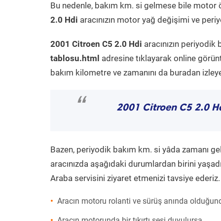
Bu nedenle, bakım km. si gelmese bile motor 
2.0 Hdi
aracınızın motor yağ değişimi ve periyo
2001 Citroen C5 2.0 Hdi
aracınızın periyodik 
tablosu.html
adresine tıklayarak online görün
bakım kilometre ve zamanını da buradan izleyeb
“
2001 Citroen C5 2.0 H
Bazen, periyodik bakım km. si yâda zamanı gelme
aracınızda aşağıdaki durumlardan birini yaşadı
Araba servisini ziyaret etmenizi tavsiye ederiz.
Aracın motoru rolanti ve sürüş anında olduğund
Aracın motorunda bir tıkırtı sesi duyulursa