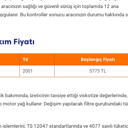
a aracınızın sağlığı ve güvenli sürüş için toplamda 12 ana
uygulanır. Bu kontroller sonucu aracınızın durumu hakkında s
ım Fiyatı
Yıl
Başlangıç Fiyatı
2001
5775 TL
k bakımında, üreticinin tavsiye ettiği viskotize değerlerinde,
p motor yağ kullanır. Değişim yapılacak filtre gurubundaki t
 işlemlerini; TS 12047 standartlarında ve 4077 sayılı tüketic