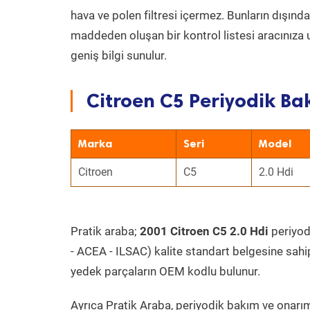
hava ve polen filtresi içermez. Bunların dışınd
maddeden oluşan bir kontrol listesi aracınıza 
geniş bilgi sunulur.
Citroen C5 Periyodik Bak
Marka
Seri
Model
Citroen
C5
2.0 Hdi
Pratik araba;
2001 Citroen C5 2.0 Hdi
periyodi
- ACEA - ILSAC) kalite standart belgesine sahi
yedek parçaların OEM kodlu bulunur.
Ayrıca Pratik Araba, periyodik bakım ve onarım