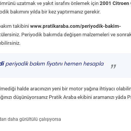
ömrünü uzatmak ve yakıt israfını önlemek için
2001 Citroen
dik bakımını yılda bir kez yaptırmanız gerekir.
bakım takibini
www.pratikaraba.com/periyodik-bakim-
tülersiniz. Periyodik bakımda değişen malzemeleri ve sonrak
ilirsiniz.
di
periyodik bakım fiyatını hemen hesapla
”
diği halde aracınızın yeni bir motor yağına ihtiyacı olabilir
ğınızı düşünüyorsanız Pratik Araba ekibini aramanızı yâda P
an daha gürültülü çalışıyorsa