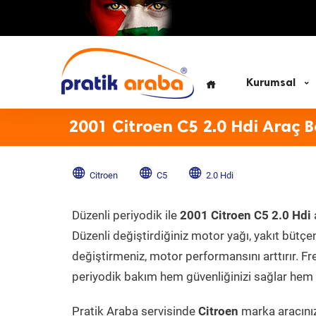
Kurumsal
2001 Citroen C5 2.0 Hdi Araç 
Citroen
C5
2.0 Hdi
Düzenli periyodik ile
2001 Citroen C5 2.0 Hdi
Düzenli değiştirdiğiniz motor yağı, yakıt bütçeni
değiştirmeniz, motor performansını arttırır. Fr
periyodik bakım hem güvenliğinizi sağlar hem d
Pratik Araba servisinde
Citroen
marka aracınız