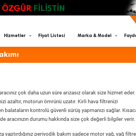
ÖZGÜR
FİLİSTİN
Hizmetler
Fiyat Listesi
Marka & Model
Fayda
Bakımı
aracınız çok daha uzun süre arızasız olarak size hizmet eder.
zi azaltır, motorun ömrünü uzatır. Kirli hava filtrenizi
en balataların kontrolü güvenli sürüş yapmanızı sağlar. Kısac
e aracınızın durumu hakkında size çok değerli bilgiler verir.
a yaptırdığınız periyodik bakım sadece motor yağ, yağ filtre