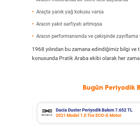
Araçta yanık yağ kokusu varsa
Aracın yakıt sarfiyatı artmışsa
Aracın performansında ve çekişinde zayıflama
1968 yılından bu zamana edindiğimiz bilgi ve 
konusunda Pratik Araba ekibi olarak her zaman
Bugün Periyodik 
7.652 TL
Skoda Rapid Periyodik Bakım 7.707
or
2017 Model 1.4 Tdi Greentech Moto