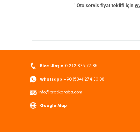
" Oto servis fiyat teklifi için
ww
Bize Ulaşın
0 212 875 77 85
Whatsapp
+90 (534) 274 30 88
info@pratikaraba.com
Google Map