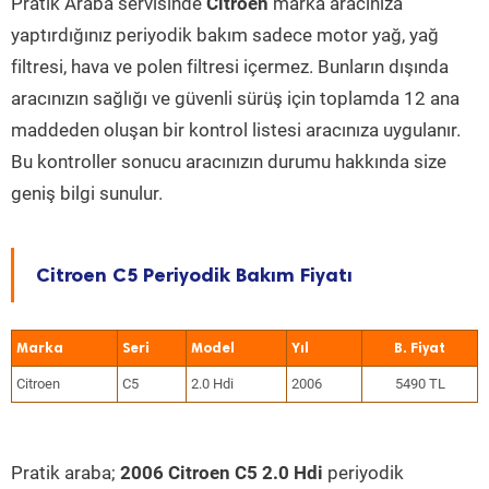
Pratik Araba servisinde
Citroen
marka aracınıza
yaptırdığınız periyodik bakım sadece motor yağ, yağ
filtresi, hava ve polen filtresi içermez. Bunların dışında
aracınızın sağlığı ve güvenli sürüş için toplamda 12 ana
maddeden oluşan bir kontrol listesi aracınıza uygulanır.
Bu kontroller sonucu aracınızın durumu hakkında size
geniş bilgi sunulur.
Citroen C5 Periyodik Bakım Fiyatı
Marka
Seri
Model
Yıl
Citroen
C5
2.0 Hdi
2006
5490 TL
Pratik araba;
2006 Citroen C5 2.0 Hdi
periyodik