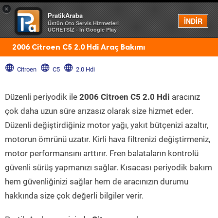
×
PratikAraba
Menü
İNDİR
Üstün Oto Servis Hizmetleri
ÜCRETSİZ - In Google Play
2006 Citroen C5 2.0 Hdi Araç Bakımı
Citroen
C5
2.0 Hdi
Düzenli periyodik ile
2006 Citroen C5 2.0 Hdi
aracınız
çok daha uzun süre arızasız olarak size hizmet eder.
Düzenli değiştirdiğiniz motor yağı, yakıt bütçenizi azaltır,
motorun ömrünü uzatır. Kirli hava filtrenizi değiştirmeniz,
motor performansını arttırır. Fren balataların kontrolü
güvenli sürüş yapmanızı sağlar. Kısacası periyodik bakım
hem güvenliğinizi sağlar hem de aracınızın durumu
hakkında size çok değerli bilgiler verir.